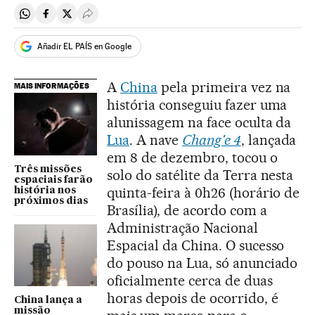
Compartir en Whatsapp
Compartir en Facebook
Compartir en Twitter
Desplegar Redes Sociales
Añadir EL PAÍS en Google
A
China
pela primeira vez na
MAIS INFORMAÇÕES
história conseguiu fazer uma
alunissagem na face oculta da
Lua
. A nave
Chang'e 4
, lançada
em 8 de dezembro, tocou o
Três missões
solo do satélite da Terra nesta
espaciais farão
quinta-feira à 0h26 (horário de
história nos
próximos dias
Brasília), de acordo com a
Administração Nacional
Espacial da China. O sucesso
do pouso na Lua, só anunciado
oficialmente cerca de duas
horas depois de ocorrido, é
China lança a
missão