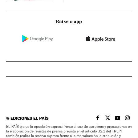
Baixe o app
©
EDICIONES EL PAÍS
EL PAÍS BRASIL EN
EL PAÍS BRASI
EL PAÍS B
EL PA
EL PAÍS ejerce la oposición expresa frente al uso de sus obras y prestaciones en
la elaboración de revistas de prensa prevista en el artículo 32.1 del TRLPI;
también realiza la reserva expresa frente a la reproducción, distribución y