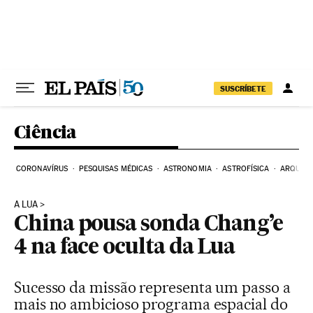
Pular para o conteúdo
SUSCRÍBETE
Ciência
CORONAVÍRUS
PESQUISAS MÉDICAS
ASTRONOMIA
ASTROFÍSICA
ARQUEO
A LUA
China pousa sonda Chang’e
4 na face oculta da Lua
Sucesso da missão representa um passo a
mais no ambicioso programa espacial do