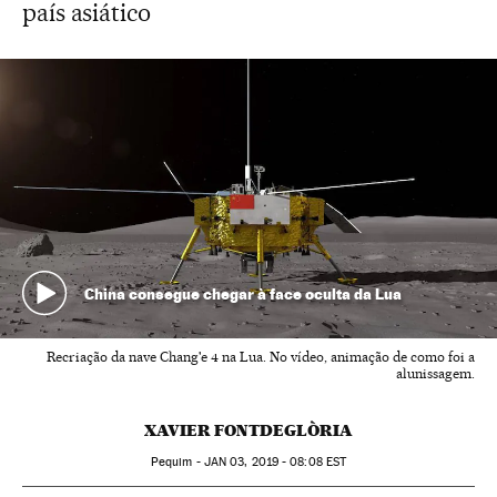
país asiático
China consegue chegar à face oculta da Lua
Recriação da nave Chang'e 4 na Lua. No vídeo, animação de como foi a
alunissagem.
XAVIER FONTDEGLÒRIA
Pequim -
JAN
03, 2019 - 08:08
EST