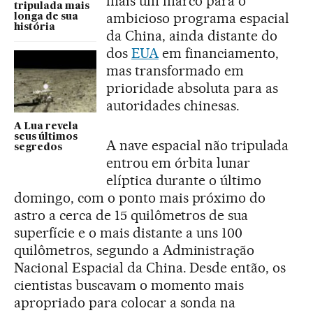
mais um marco para o
tripulada mais
ambicioso programa espacial
longa de sua
história
da China, ainda distante do
dos
EUA
em financiamento,
mas transformado em
prioridade absoluta para as
autoridades chinesas.
A Lua revela
seus últimos
A nave espacial não tripulada
segredos
entrou em órbita lunar
elíptica durante o último
domingo, com o ponto mais próximo do
astro a cerca de 15 quilômetros de sua
superfície e o mais distante a uns 100
quilômetros, segundo a Administração
Nacional Espacial da China. Desde então, os
cientistas buscavam o momento mais
apropriado para colocar a sonda na