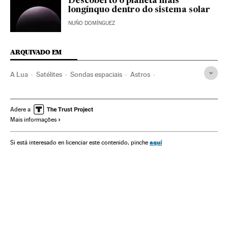
Descoberto o planeta mais
longínquo dentro do sistema solar
NUÑO DOMÍNGUEZ
ARQUIVADO EM
A Lua
Satélites
Sondas espaciais
Astros
Exploração espacial
Sistema solar
Agências espaciais
China
Astronáutica
Universo
Ásia oriental
Adere a
Mais informações
Astronomia
Ásia
Ciência
aquí
Si está interesado en licenciar este contenido, pinche