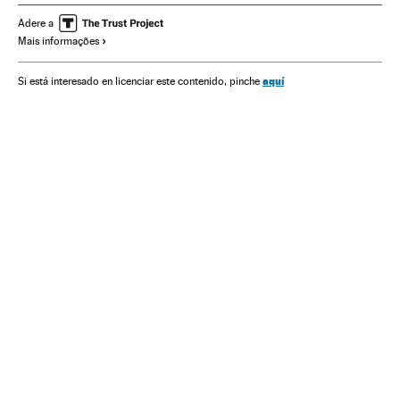
Meio ambiente
Adere a
Mais informações
aquí
Si está interesado en licenciar este contenido, pinche