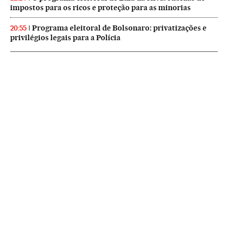
impostos para os ricos e proteção para as minorias
Programa eleitoral de Bolsonaro: privatizações e
20:55
privilégios legais para a Polícia
NEWSLETTERS
Boletín de América
Cada semana en tu cuenta de correo una selección de las noticias,
reportajes y análisis de los periodistas de EL PAÍS con los acontecimientos
más relevantes del continente.