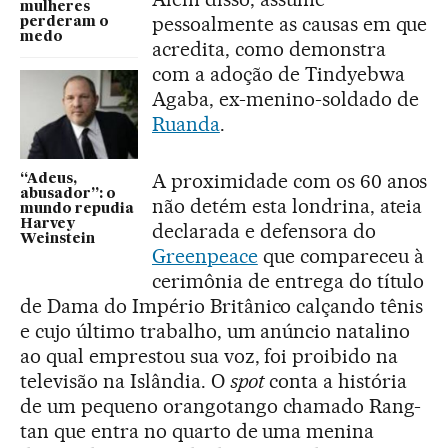
mulheres
pessoalmente as causas em que
perderam o
medo
acredita, como demonstra
com a adoção de Tindyebwa
Agaba, ex-menino-soldado de
Ruanda
.
A proximidade com os 60 anos
“Adeus,
abusador”: o
não detém esta londrina, ateia
mundo repudia
Harvey
declarada e defensora do
Weinstein
Greenpeace
que compareceu à
cerimônia de entrega do título
de Dama do Império Britânico calçando tênis
e cujo último trabalho, um anúncio natalino
ao qual emprestou sua voz, foi proibido na
televisão na Islândia. O
spot
conta a história
de um pequeno orangotango chamado Rang-
tan que entra no quarto de uma menina