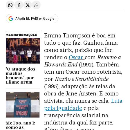
Compartir en Whatsapp
Compartir en Facebook
Compartir en Twitter
Desplegar Redes Sociales
Añadir EL PAÍS en Google
Emma Thompson é boa em
MAIS INFORMAÇÕES
tudo o que faz. Ganhou fama
como atriz, paixão que lhe
rendeu o
Oscar
com
Retorno a
Howards End
(1992). Também
'O ataque dos
tem um Oscar como roteirista,
machos
por
Razão e Sensibilidade
brancos', por
Eliane Brum
(1995), adaptação às telas da
obra de Jane Austen. E como
ativista, ela nunca se cala.
Luta
pela igualdade
e pela
transparência salarial na
indústria da qual faz parte.
MeToo, ano 1:
como as
Além disso, assume