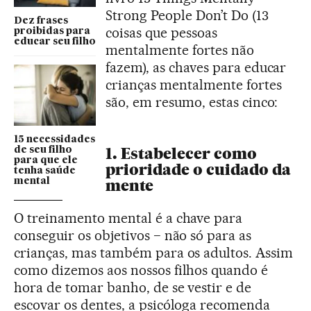
Strong People Don’t Do (13
Dez frases
coisas que pessoas
proibidas para
educar seu filho
mentalmente fortes não
fazem), as chaves para educar
crianças mentalmente fortes
são, em resumo, estas cinco:
15 necessidades
1. Estabelecer como
de seu filho
para que ele
prioridade o cuidado da
tenha saúde
mente
mental
O treinamento mental é a chave para
conseguir os objetivos − não só para as
crianças, mas também para os adultos. Assim
como dizemos aos nossos filhos quando é
hora de tomar banho, de se vestir e de
escovar os dentes, a psicóloga recomenda