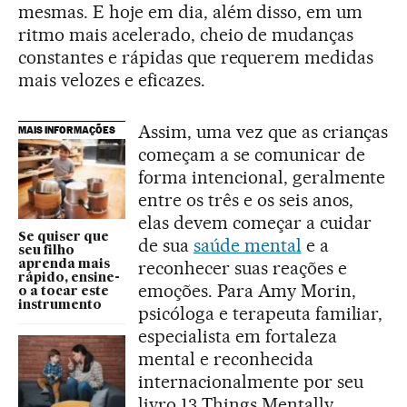
mesmas. E hoje em dia, além disso, em um
ritmo mais acelerado, cheio de mudanças
constantes e rápidas que requerem medidas
mais velozes e eficazes.
Assim, uma vez que as crianças
MAIS INFORMAÇÕES
começam a se comunicar de
forma intencional, geralmente
entre os três e os seis anos,
elas devem começar a cuidar
Se quiser que
de sua
saúde mental
e a
seu filho
reconhecer suas reações e
aprenda mais
rápido, ensine-
emoções. Para Amy Morin,
o a tocar este
instrumento
psicóloga e terapeuta familiar,
especialista em fortaleza
mental e reconhecida
internacionalmente por seu
livro 13 Things Mentally