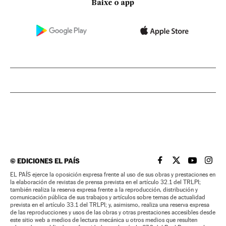
Baixe o app
©
EDICIONES EL PAÍS
EL PAÍS BRASIL EN
EL PAÍS BRASI
EL PAÍS B
EL PA
EL PAÍS ejerce la oposición expresa frente al uso de sus obras y prestaciones en
la elaboración de revistas de prensa prevista en el artículo 32.1 del TRLPI;
también realiza la reserva expresa frente a la reproducción, distribución y
comunicación pública de sus trabajos y artículos sobre temas de actualidad
prevista en el artículo 33.1 del TRLPI; y, asimismo, realiza una reserva expresa
de las reproducciones y usos de las obras y otras prestaciones accesibles desde
este sitio web a medios de lectura mecánica u otros medios que resulten