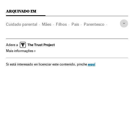
ARQUIVADO EM
Cuidado parental
Mães
Filhos
Pais
Parentesco
Pedagogia
Família
Infância
Educação
Sociedade
Mamas & Papas
Adere a
Mais informações
aquí
Si está interesado en licenciar este contenido, pinche