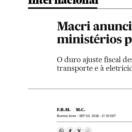
Internacional
Macri anuncia
ministérios p
O duro ajuste fiscal d
transporte e à eletric
F.R.M.
M.C.
Buenos Aires -
SEP
03, 2018 - 17:33
EDT