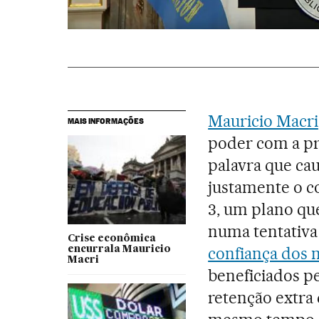
Mauricio Macri
MAIS INFORMAÇÕES
poder com a pr
palavra que cau
justamente o c
3, um plano que
numa tentativa 
Crise econômica
confiança dos
encurrala Mauricio
Macri
beneficiados p
retenção extra 