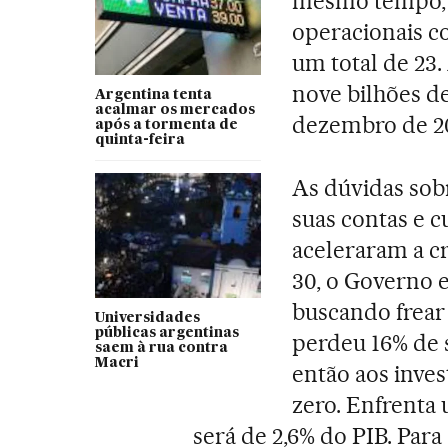
mesmo tempo, o
operacionais co
um total de 23
nove bilhões de
Argentina tenta
acalmar os mercados
dezembro de 2
após a tormenta de
quinta-feira
As dúvidas sob
suas contas e c
aceleraram a cr
30, o Governo e
buscando frear
Universidades
públicas argentinas
perdeu 16% de 
saem à rua contra
Macri
então aos inves
zero. Enfrenta 
será de 2,6% do PIB. Para