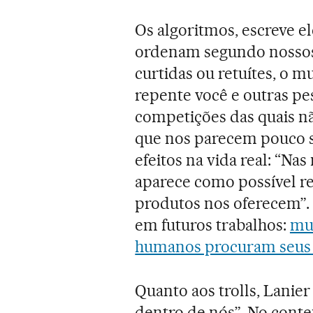
Os algoritmos, escreve e
ordenam segundo nossos
curtidas ou retuítes, o 
repente você e outras p
competições das quais não
que nos parecem pouco s
efeitos na vida real: “N
aparece como possível 
produtos nos oferecem”
em futuros trabalhos:
mui
humanos procuram seus 
Quanto aos trolls, Lanie
dentro de nós”. No contex