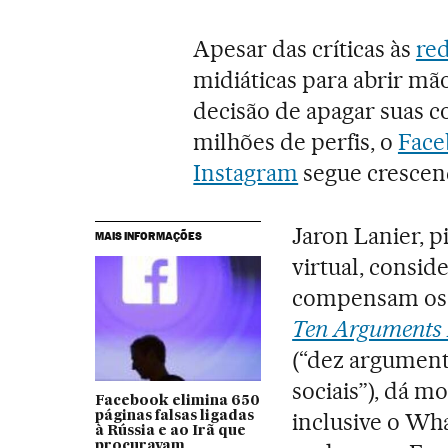
Apesar das críticas às
red
midiáticas para abrir mã
decisão de apagar suas c
milhões de perfis, o
Face
Instagram
segue crescend
Jaron Lanier, p
MAIS INFORMAÇÕES
virtual, consid
compensam os i
Ten Arguments 
(“dez argument
sociais”), dá m
Facebook elimina 650
inclusive o Wh
páginas falsas ligadas
à Rússia e ao Irã que
procuravam