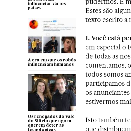
pudermos. E m
influenciar vários
países
Estes são algu
texto escrito 
1. Você está p
em especial o 
de todas as no
A era em que os robôs
comentamos, o 
influenciam humanos
todos somos ani
participamos d
os anunciante
estivermos mais
Os renegados do Vale
Isto também te
do Silício que agora
querem deter as
que distribuem
tecnológicas