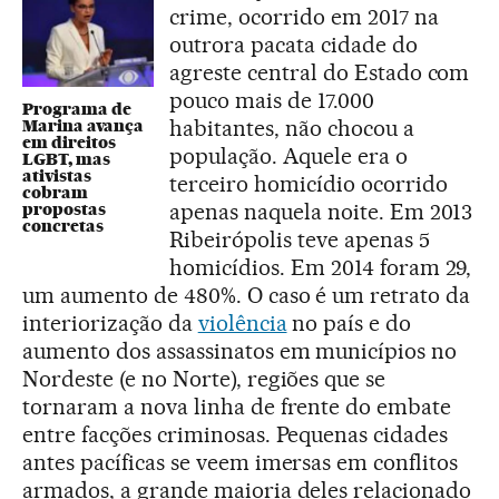
crime, ocorrido em 2017 na
outrora pacata cidade do
agreste central do Estado com
pouco mais de 17.000
Programa de
habitantes, não chocou a
Marina avança
em direitos
população. Aquele era o
LGBT, mas
ativistas
terceiro homicídio ocorrido
cobram
apenas naquela noite. Em 2013
propostas
concretas
Ribeirópolis teve apenas 5
homicídios. Em 2014 foram 29,
um aumento de 480%. O caso é um retrato da
interiorização da
violência
no país e do
aumento dos assassinatos em municípios no
Nordeste (e no Norte), regiões que se
tornaram a nova linha de frente do embate
entre facções criminosas. Pequenas cidades
antes pacíficas se veem imersas em conflitos
armados, a grande maioria deles relacionado