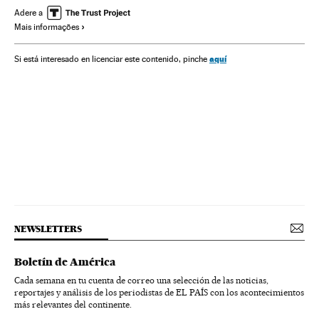
Comando Vermelho
Eleições Brasil
Ordem pública
Adere a
Mais informações
Segurança civil
Homicídios
Crime organizado
Coaf
Ministério Fazenda
Governo Brasil
Governo
aquí
Si está interesado en licenciar este contenido, pinche
Ministérios
Administração Estado
Administração pública
Política
Brasil Desigual
Eleições 2018
NEWSLETTERS
Boletín de América
Cada semana en tu cuenta de correo una selección de las noticias,
reportajes y análisis de los periodistas de EL PAÍS con los acontecimientos
más relevantes del continente.