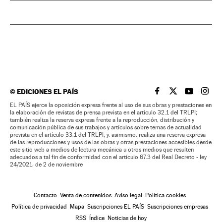
©
EDICIONES EL PAÍS
EL PAÍS BRASIL EN
EL PAÍS BRASI
EL PAÍS B
EL PA
EL PAÍS ejerce la oposición expresa frente al uso de sus obras y prestaciones en
la elaboración de revistas de prensa prevista en el artículo 32.1 del TRLPI;
también realiza la reserva expresa frente a la reproducción, distribución y
comunicación pública de sus trabajos y artículos sobre temas de actualidad
prevista en el artículo 33.1 del TRLPI; y, asimismo, realiza una reserva expresa
de las reproducciones y usos de las obras y otras prestaciones accesibles desde
este sitio web a medios de lectura mecánica u otros medios que resulten
adecuados a tal fin de conformidad con el artículo 67.3 del Real Decreto - ley
24/2021, de 2 de noviembre
Contacto
Venta de contenidos
Aviso legal
Política cookies
Política de privacidad
Mapa
Suscripciones EL PAÍS
Suscripciones empresas
RSS
Índice
Noticias de hoy