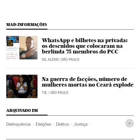
MAIS INFORMAÇÕES
WhatsApp e bilhetes na privada:
os descuidos que colocaram na
berlinda 75 membros do PCC
GIL ALESSI
| SÃO PAULO
Na guerra de facções, número de
mulheres mortas no Ceará explode
T.B.
| SÃO PAULO
ARQUIVADO EM
Delinquência
Eleições
Delitos
Justiça
Eleições Brasil 2018
Segurança Pública
PCC