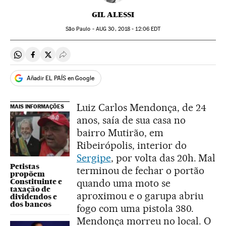
GIL ALESSI
São Paulo -
AUG
30, 2018 - 12:06
EDT
Compartir en Whatsapp
Compartir en Facebook
Compartir en Twitter
Desplegar Redes Sociales
Añadir EL PAÍS en Google
Luiz Carlos Mendonça, de 24
MAIS INFORMAÇÕES
anos, saía de sua casa no
bairro Mutirão, em
Ribeirópolis, interior do
Sergipe
, por volta das 20h. Mal
Petistas
terminou de fechar o portão
propõem
Constituinte e
quando uma moto se
taxação de
aproximou e o garupa abriu
dividendos e
dos bancos
fogo com uma pistola 380.
Mendonça morreu no local. O