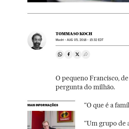
TOMMASO KOCH
Madri -
AUG
05, 2018 - 15:32
EDT
Compartir en Whatsapp
Compartir en Facebook
Compartir en Twitter
Desplegar Redes Soci
O pequeno Francisco, de 
pergunta do milhão.
“O que é a famí
MAIS INFORMAÇÕES
“Um grupo de 