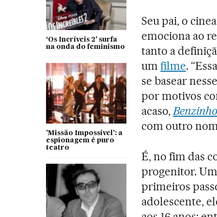
Seu pai, o cinea
emociona ao rec
‘Os Incríveis 2’ surfa
na onda do feminismo
tanto a definiçã
um
filme
. “Ess
se basear nesse
por motivos com
acaso,
Benzinh
com outro no
'Missão Impossível': a
espionagem é puro
teatro
É, no fim das c
progenitor. Um 
primeiros pass
adolescente, el
aos 16 anos: en