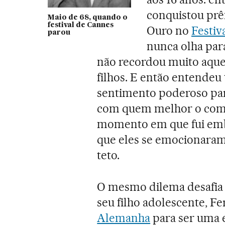
conquistou pr
Maio de 68, quando o
festival de Cannes
Ouro no
Festiv
parou
nunca olha para 
não recordou muito aque
filhos. E então entendeu
sentimento poderoso par
com quem melhor o comp
momento em que fui embo
que eles se emocionaram
teto.
O mesmo dilema desafia I
seu filho adolescente, F
Alemanha
para ser uma 