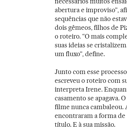
necessários muitos ensa
abertura e improviso”, af
sequências que não estav
dois gêmeos, filhos de P
o roteiro. “O mais compl
suas ideias se cristalize
um fluxo”, define.
Junto com esse processo 
escreveu o roteiro com s
interpreta Irene. Enquant
casamento se apagava. O 
filme nunca cambaleou. A
encontraram a forma de c
título. E à sua missão.