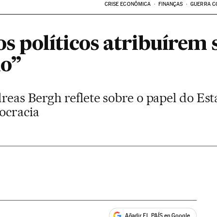
CRISE ECONÔMICA
FINANÇAS
GUERRA C
 os políticos atribuírem 
mo”
reas Bergh reflete sobre o papel do Est
ocracia
Añadir EL PAÍS en Google