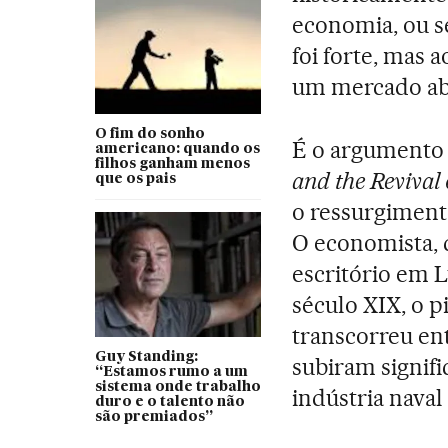
economia, ou s
foi forte, mas
um mercado ab
O fim do sonho
É o argumento 
americano: quando os
filhos ganham menos
and the Revival 
que os pais
o ressurgimento
O economista, 
escritório em L
século XIX, o p
transcorreu en
Guy Standing:
subiram signifi
“Estamos rumo a um
sistema onde trabalho
indústria naval 
duro e o talento não
são premiados”