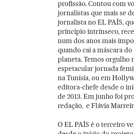
profissão. Contou com vo
jornalistas que mais se 
jornalista no EL PAÍS, q
princípio intrínseco, re
num dos anos mais impo
quando cai a máscara do
planeta. Temos orgulho 
espetacular jornada femi
na Tunísia, ou em Holly
editora-chefe desde o in
de 2013. Em junho foi pr
redação, e Flávia Marreir
O EL PAÍS é o terceiro v
desde o início do projet