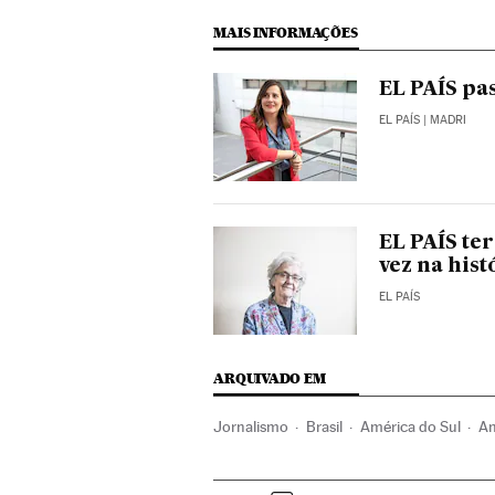
MAIS INFORMAÇÕES
EL PAÍS pa
EL PAÍS
| MADRI
EL PAÍS te
vez na hist
EL PAÍS
ARQUIVADO EM
Jornalismo
Brasil
América do Sul
Am
Comunicação