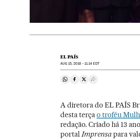
EL PAÍS
AUG
15, 2018 - 11:14
EDT
Compartir en Whatsapp
Compartir en Facebook
Compartir en Twitter
Desplegar Redes Soci
A diretora do EL PAÍS Br
desta terça
o troféu Mul
redação. Criado há 13 ano
portal
Imprensa
para val