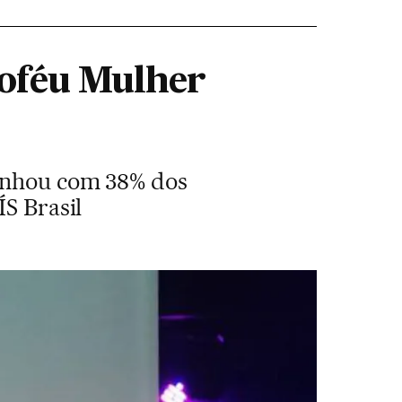
roféu Mulher
ganhou com 38% dos
ÍS Brasil