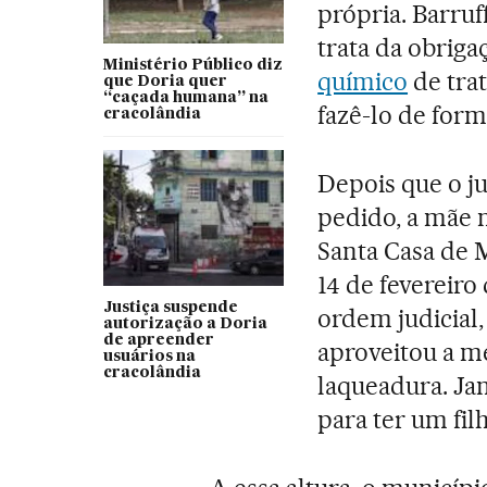
própria. Barruf
trata da obrig
Ministério Público diz
químico
de tra
que Doria quer
“caçada humana” na
fazê-lo de form
cracolândia
Depois que o j
pedido, a mãe n
Santa Casa de M
14 de fevereiro
Justiça suspende
ordem judicial,
autorização a Doria
de apreender
aproveitou a m
usuários na
cracolândia
laqueadura. Ja
para ter um filho