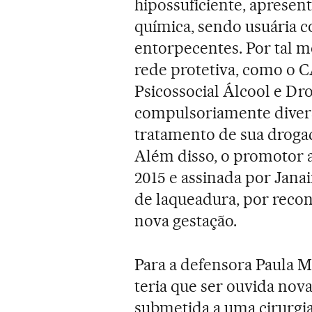
hipossuficiente, apresen
química, sendo usuária c
entorpecentes. Por tal m
rede protetiva, como o 
Psicossocial Álcool e Dro
compulsoriamente diversa
tratamento de sua drogadi
Além disso, o promotor 
2015 e assinada por Jana
de laqueadura, por reconh
nova gestação.
Para a defensora Paula M
teria que ser ouvida nov
submetida a uma cirurg