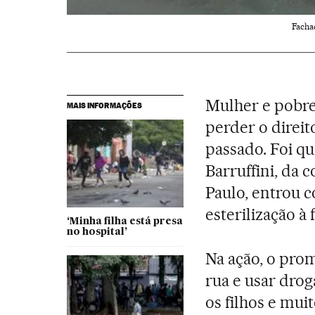
Facha
Mulher e pobre
MAIS INFORMAÇÕES
perder o direi
passado. Foi q
Barruffini, da 
Paulo, entrou 
esterilização à 
‘Minha filha está presa
no hospital’
Na ação, o pro
rua e usar drog
os filhos e mu