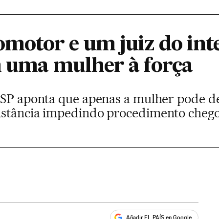
otor e um juiz do inte
m uma mulher à força
 SP aponta que apenas a mulher pode de
nstância impedindo procedimento cheg
Añadir EL PAÍS en Google