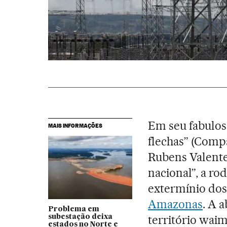
Em seu fabuloso
MAIS INFORMAÇÕES
flechas” (Compa
Rubens Valente
nacional”, a ro
extermínio dos 
Amazonas
. A 
Problema em
território waim
subestação deixa
estados no Norte e