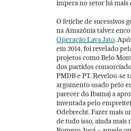
impera no setor há mais 
O fetiche de sucessivos 
na Amazônia talvez enco
Operação Lava Jato
. Apó
em 2014, foi revelado pel
projetos como Belo Mon
dos partidos consorciado
PMDB e PT. Revelou-se t
argumento usado pelo ent
parecer do Ibama) a apro
inventada pelo empreite
Odebrecht. Fazer mais u
de tudo isso, ainda mais
Romero Jucá – aquele que