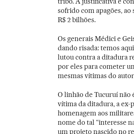
tribo. A justificativa é 
sofrido com apagões, ao s
R$ 2 bilhões.
Os generais Médici e Gei
dando risada: temos aqu
lutou contra a ditadura 
por eles para cometer um
mesmas vítimas do autor
O linhão de Tucuruí não 
vítima da ditadura, a ex
homenagem aos militares
nome do tal “interesse na
um projeto nascido no re