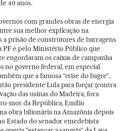
de 40 anos.
governos com grandes obras de energia
ntre sua melhor explicação na
s a prisão de construtores de barragens
a PF e pelo Ministério Público que
te engordaram os caixas de campanha
s no governo federal, em especial
ambém que a famosa “crise do bagre”,
ão presidente Lula para forçar (contra
vação das usinas do Madeira, fora
iro-mor da República, Emílio
ma obra bilionária na Amazônia depois
 no Estado do senador emedebista
 queria “estancar a sangria” da Lava