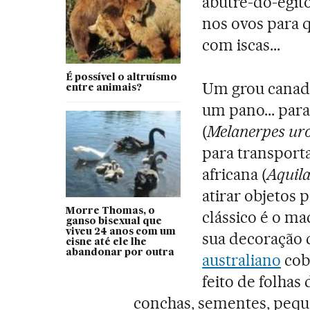
abutre-do-egito
nos ovos para q
com iscas...
É possível o altruísmo
Um grou canad
entre animais?
um pano... para
(
Melanerpes uro
para transporta
africana (
Aquila
atirar objetos 
Morre Thomas, o
clássico é o m
ganso bisexual que
viveu 24 anos com um
sua decoração 
cisne até ele lhe
abandonar por outra
australiano
cob
feito de folhas
conchas, sementes, pequ