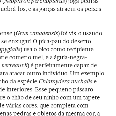
 (
Neophron percnopterus
) joga pedras
uebrá-los, e as garças atraem os peixes
ense (
Grus canadensis
) foi visto usando
 se enxugar! O pica-pau do deserto
pygialis
) usa o bico como recipiente
r e comer o mel, e a águia-negra-
 verreauxii
) é perfeitamente capaz de
para atacar outro indivíduo. Um exemplo
acho da espécie
Chlamydera nuchalis
e
de interiores. Esse pequeno pássaro
re o chão de seu ninho com um tapete
 de várias cores, que completa com
enas pedras e objetos da mesma cor, a