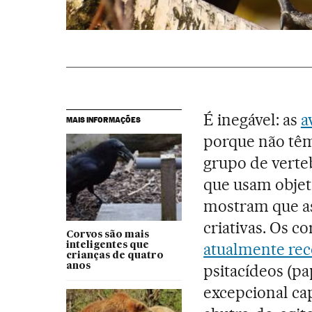
É inegável: as
a
MAIS INFORMAÇÕES
porque não têm
grupo de vert
que usam objet
mostram que as
criativas. Os c
Corvos são mais
atualmente rec
inteligentes que
crianças de quatro
anos
psitacídeos (pa
excepcional cap