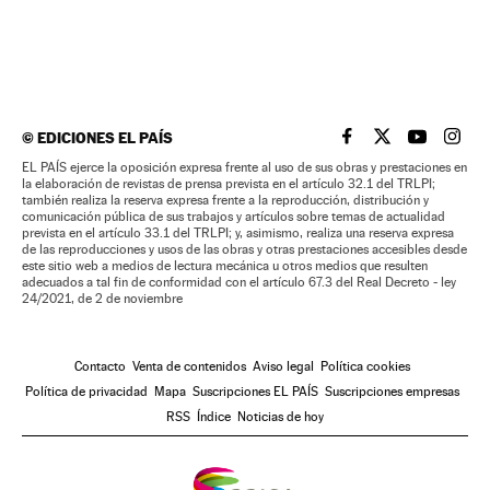
©
EDICIONES EL PAÍS
EL PAÍS BRASIL EN
EL PAÍS BRASI
EL PAÍS B
EL PA
EL PAÍS ejerce la oposición expresa frente al uso de sus obras y prestaciones en
la elaboración de revistas de prensa prevista en el artículo 32.1 del TRLPI;
también realiza la reserva expresa frente a la reproducción, distribución y
comunicación pública de sus trabajos y artículos sobre temas de actualidad
prevista en el artículo 33.1 del TRLPI; y, asimismo, realiza una reserva expresa
de las reproducciones y usos de las obras y otras prestaciones accesibles desde
este sitio web a medios de lectura mecánica u otros medios que resulten
adecuados a tal fin de conformidad con el artículo 67.3 del Real Decreto - ley
24/2021, de 2 de noviembre
Contacto
Venta de contenidos
Aviso legal
Política cookies
Política de privacidad
Mapa
Suscripciones EL PAÍS
Suscripciones empresas
RSS
Índice
Noticias de hoy