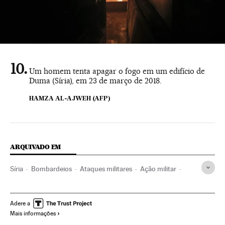
Um homem tenta apagar o fogo em um edifício de
Duma (Síria), em 23 de março de 2018.
HAMZA AL-AJWEH (AFP)
ARQUIVADO EM
Síria
Bombardeios
Ataques militares
Ação militar
Oriente médio
Ásia
Acontecimentos
Conflitos
Adere a
Mais informações