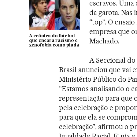
escravos. Uma d
da garota. Nas 
“top”. O ensaio
empresa que or
A crônica do futebol
Machado.
que encara racismo e
xenofobia como piada
A Seccional d
Brasil anunciou que vai 
Ministério Público do Pa
“Estamos analisando o c
representação para que 
pela celebração e propo
para que ela se comprome
celebração”, afirmou o p
Igualdade Racial, Etnia 