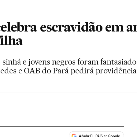
elebra escravidão em a
filha
 sinhá e jovens negros foram fantasiado
redes e OAB do Pará pedirá providência
Añadir EL PAÍS en Google