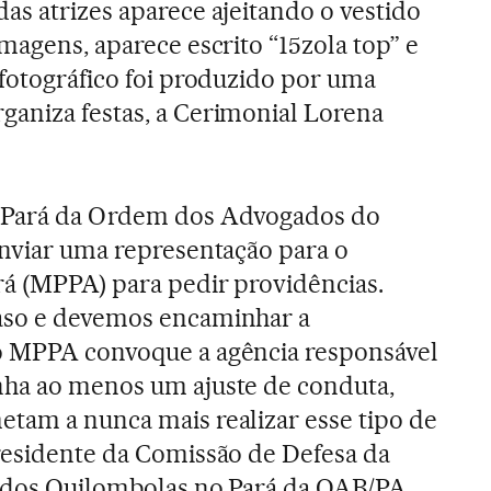
as atrizes aparece ajeitando o vestido
imagens, aparece escrito “15zola top” e
 fotográfico foi produzido por uma
ganiza festas, a Cerimonial Lorena
o Pará da Ordem dos Advogados do
enviar uma representação para o
rá (MPPA) para pedir providências.
aso e devemos encaminhar a
o MPPA convoque a agência responsável
nha ao menos um ajuste de conduta,
tam a nunca mais realizar esse tipo de
residente da Comissão de Defesa da
e dos Quilombolas no Pará da OAB/PA,