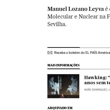
Manuel Lozano Leyva
é
Molecular e Nuclear na F
Sevilha.
Receba o boletim do EL PAÍS Améric
MAIS INFORMAÇÕES
Hawking: “
anos sem t
NUÑO DOMÍNGUEZ
| 
ARQUIVADO EM