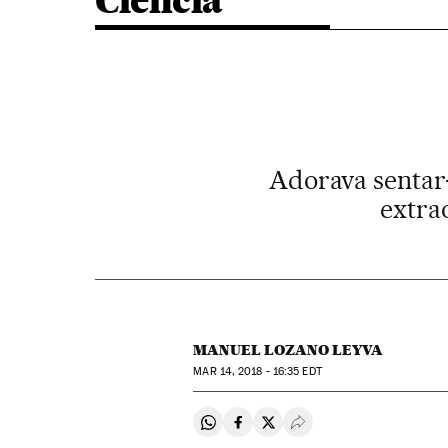
Ciência
Adorava sentar-
extra
MANUEL LOZANO LEYVA
MAR
14, 2018 - 16:35
EDT
Compartir en Whatsapp
Compartir en Facebook
Compartir en Twitter
Desplegar Redes Soci