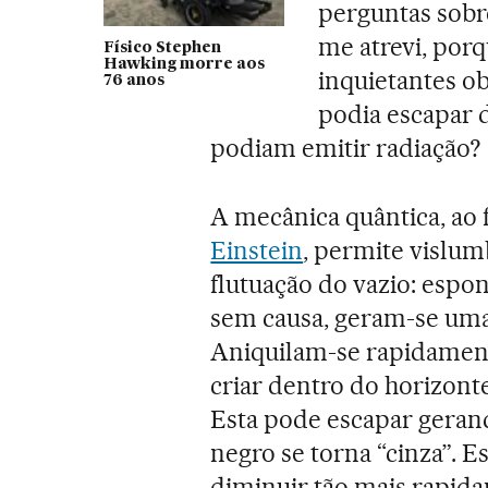
perguntas sobr
me atrevi, porq
Físico Stephen
Hawking morre aos
inquietantes ob
76 anos
podia escapar 
podiam emitir radiação?
A mecânica quântica, ao 
Einstein
, permite vislum
flutuação do vazio: espo
sem causa, geram-se uma 
Aniquilam-se rapidament
criar dentro do horizont
Esta pode escapar geran
negro se torna “cinza”. E
diminuir tão mais rapida