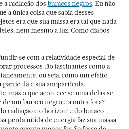
e a radiação dos
buracos negros
. Eu não
ue a única coisa que sabia desses
jetos era que sua massa era tal que nada
deles, nem mesmo a luz. Como diabos
fundir-se com a relatividade especial de
brar processos tão fascinantes como a
ntaneamente, ou seja, como um efeito
partícula e sua antipartícula.
e, mas o que acontece se uma delas se
e de um buraco negro e a outra fora?
do radiação e o horizonte do buraco
ssa perda nítida de energia faz sua massa
mente quanto menor for. Se fosse do