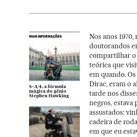
Nos anos 1970, 
MAIS INFORMAÇÕES
doutorandos em
compartilhar o 
teórica que vis
em quando. Os d
Dirac, eram o a
S=A/4, a fórmula
tarde nos diss
mágica do gênio
Stephen Hawking
negros, estava 
assustados: vi
cadeira de rod
em que eu esta