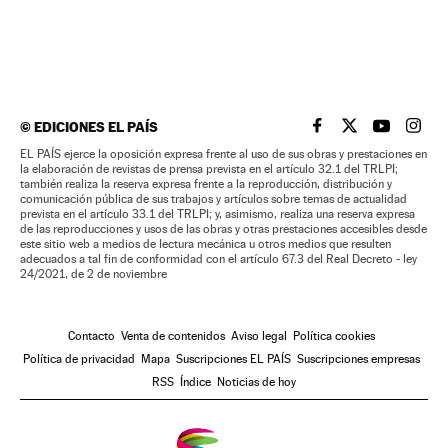
©
EDICIONES EL PAÍS
EL PAÍS BRASIL EN
EL PAÍS BRASI
EL PAÍS B
EL PA
EL PAÍS ejerce la oposición expresa frente al uso de sus obras y prestaciones en
la elaboración de revistas de prensa prevista en el artículo 32.1 del TRLPI;
también realiza la reserva expresa frente a la reproducción, distribución y
comunicación pública de sus trabajos y artículos sobre temas de actualidad
prevista en el artículo 33.1 del TRLPI; y, asimismo, realiza una reserva expresa
de las reproducciones y usos de las obras y otras prestaciones accesibles desde
este sitio web a medios de lectura mecánica u otros medios que resulten
adecuados a tal fin de conformidad con el artículo 67.3 del Real Decreto - ley
24/2021, de 2 de noviembre
Contacto
Venta de contenidos
Aviso legal
Política cookies
Política de privacidad
Mapa
Suscripciones EL PAÍS
Suscripciones empresas
RSS
Índice
Noticias de hoy