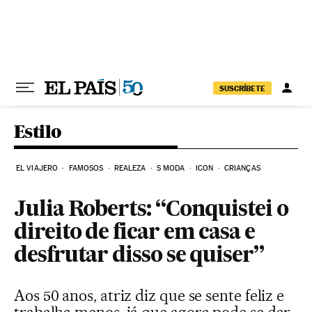
Pular para o conteúdo
SUSCRÍBETE
Estilo
EL VIAJERO
FAMOSOS
REALEZA
S MODA
ICON
CRIANÇAS
Julia Roberts: “Conquistei o
direito de ficar em casa e
desfrutar disso se quiser”
Aos 50 anos, atriz diz que se sente feliz e