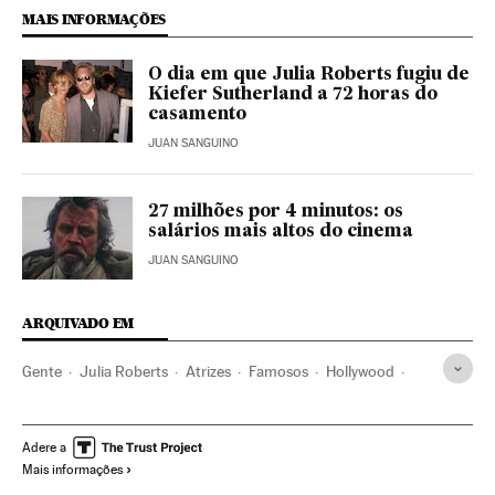
MAIS INFORMAÇÕES
O dia em que Julia Roberts fugiu de
Kiefer Sutherland a 72 horas do
casamento
JUAN SANGUINO
27 milhões por 4 minutos: os
salários mais altos do cinema
JUAN SANGUINO
ARQUIVADO EM
Gente
Julia Roberts
Atrizes
Famosos
Hollywood
Cinema dos Estados Unidos
Indústria Cinematográfica
Cinema
Adere a
Mais informações