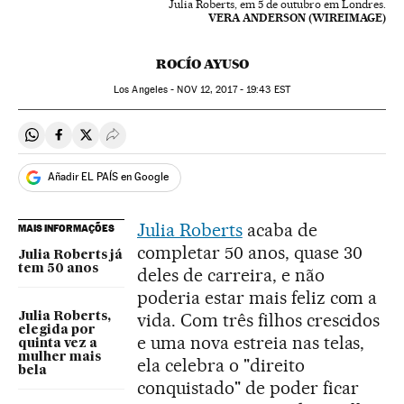
Julia Roberts, em 5 de outubro em Londres.
VERA ANDERSON (WIREIMAGE)
ROCÍO AYUSO
Los Angeles -
NOV
12, 2017 - 19:43
EST
Compartir en Whatsapp
Compartir en Facebook
Compartir en Twitter
Desplegar Redes Sociales
Añadir EL PAÍS en Google
Julia Roberts
acaba de
MAIS INFORMAÇÕES
completar 50 anos, quase 30
Julia Roberts já
tem 50 anos
deles de carreira, e não
poderia estar mais feliz com a
vida. Com três filhos crescidos
Julia Roberts,
elegida por
e uma nova estreia nas telas,
quinta vez a
mulher mais
ela celebra o "direito
bela
conquistado" de poder ficar