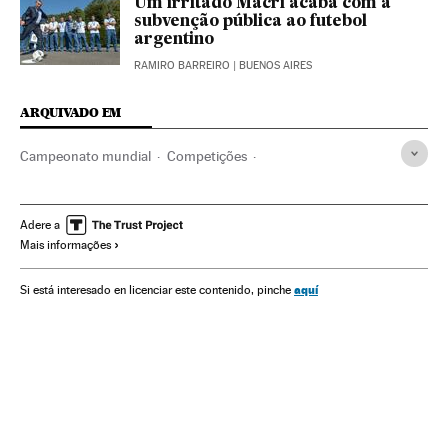
Um irritado Macri acaba com a
subvenção pública ao futebol
argentino
RAMIRO BARREIRO
| BUENOS AIRES
ARQUIVADO EM
Campeonato mundial
Competições
Seleção Argentina Futebol
Copa do Mundo 2018
Opinião
Jorge Sampaoli
Lionel Messi
Adere a
Mais informações
Seleções esportivas
Copa do Mundo Futebol
Copa do mundo
Futebol
Esportes
aquí
Si está interesado en licenciar este contenido, pinche