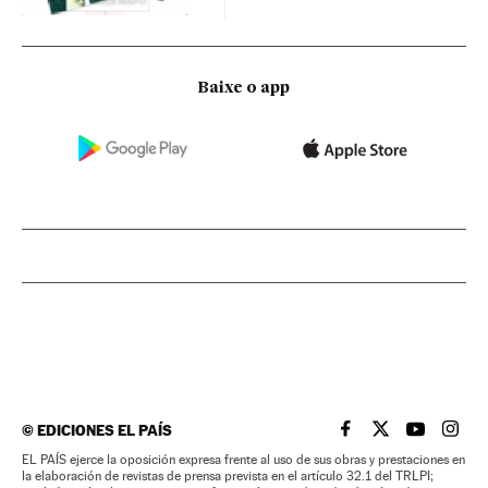
Baixe o app
©
EDICIONES EL PAÍS
EL PAÍS BRASIL EN
EL PAÍS BRASI
EL PAÍS B
EL PA
EL PAÍS ejerce la oposición expresa frente al uso de sus obras y prestaciones en
la elaboración de revistas de prensa prevista en el artículo 32.1 del TRLPI;