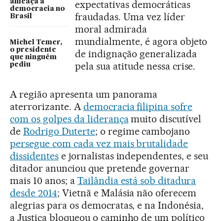
ameaça a
expectativas democráticas
democracia no
fraudadas. Uma vez líder
Brasil
moral admirada
mundialmente, é agora objeto
Michel Temer,
o presidente
de indignação generalizada
que ninguém
pela sua atitude nessa crise.
pediu
A região apresenta um panorama
aterrorizante. A
democracia filipina sofre
com os golpes da liderança
muito discutível
de
Rodrigo Duterte
; o regime cambojano
persegue com cada vez mais brutalidade
dissidentes
e jornalistas independentes, e seu
ditador anunciou que pretende governar
mais 10 anos; a
Tailândia está sob ditadura
desde 2014
; Vietnã e Malásia não oferecem
alegrias para os democratas, e na Indonésia,
a Justiça bloqueou o caminho de um político