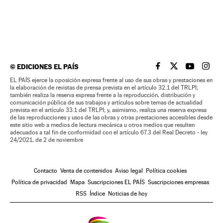
©
EDICIONES EL PAÍS
EL PAÍS BRASIL EN
EL PAÍS BRASI
EL PAÍS B
EL PA
EL PAÍS ejerce la oposición expresa frente al uso de sus obras y prestaciones en
la elaboración de revistas de prensa prevista en el artículo 32.1 del TRLPI;
también realiza la reserva expresa frente a la reproducción, distribución y
comunicación pública de sus trabajos y artículos sobre temas de actualidad
prevista en el artículo 33.1 del TRLPI; y, asimismo, realiza una reserva expresa
de las reproducciones y usos de las obras y otras prestaciones accesibles desde
este sitio web a medios de lectura mecánica u otros medios que resulten
adecuados a tal fin de conformidad con el artículo 67.3 del Real Decreto - ley
24/2021, de 2 de noviembre
Contacto
Venta de contenidos
Aviso legal
Política cookies
Política de privacidad
Mapa
Suscripciones EL PAÍS
Suscripciones empresas
RSS
Índice
Noticias de hoy