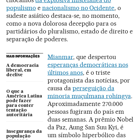
populismo
e
nacionalismo no Ocidente
, o
sudeste asiático destaca-se, no momento,
como a nova dolorosa decepção para os
partidários do pluralismo, estado de direito e
separação de poderes.
Mianmar
, que despertou
MAIS INFORMAÇÕES
esperanças democráticas nos
A democracia
liberal, em
últimos anos
, é o triste
declive
protagonista das notícias, por
causa da
perseguição da
O que a
minoria muçulmana rohingya
.
América Latina
pode fazer
Aproximadamente 270.000
para conter
pessoas fugiram do país em
tentação
autoritária
duas semanas. A prêmio Nobel
da Paz, Aung San Suu Kyi, é
Insegurança da
um símbolo hiperbólico das
população