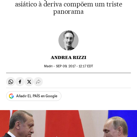
asiático à deriva compõem um triste
panorama
ANDREA RIZZI
Madri -
SEP
09, 2017 - 12:17
EDT
Compartir en Whatsapp
Compartir en Facebook
Compartir en Twitter
Desplegar Redes Sociales
Añadir EL PAÍS en Google