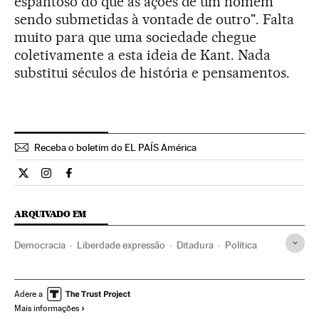
espantoso do que as ações de um homem
sendo submetidas à vontade de outro". Falta
muito para que uma sociedade chegue
coletivamente a esta ideia de Kant. Nada
substitui séculos de história e pensamentos.
Receba o boletim do EL PAÍS América
Opiniao El País Brasil en Twitter
Opiniao El País Brasil en Instagram
Opiniao El País Brasil en Facebook
ARQUIVADO EM
Democracia
Liberdade expressão
Ditadura
Política
Adere a
Mais informações