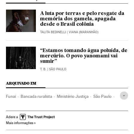
A luta por terras e pelo resgate da
memória dos gamela, apagada
desde o Brasil colônia
TALITA BEDINELLI
| VIANA (MARANHÃO)
“Estamos tomando água poluída, de
mercúrio. O povo yanomami vai
sumir”
T. B.
| SÃO PAULO
ARQUIVADO EM
Funai
Bancada ruralista
Ministério Justiça
São Paulo
Michel Temer
Indígenas
Índios americanos
Bancada BBB
Geraldo Alckmin
Associações políticas
Adere a
Mais informações
Zona rural
Partidos conservadores
Presidente Brasil