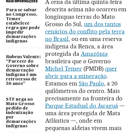
A cena da última quinta-feira
MAIS INFORMAÇÕES
descrita acima não ocorreu em
Para se salvar
no Congresso,
longínquas terras do Mato
Temer
Grosso do Sul,
um dos tantos
estabelece
regra que pode
cenários do conflito pela terra
impedir
demarcações
no Brasil
, ou em uma reserva
indígenas
indígena da Renca, a área
protegida da
Amazônia
Rubens Valente:
brasileira que o Governo
“Parecer do
Governo sobre
Michel Temer
(PMDB)
quer
demarcação
abrir para a mineração
.
indígena é um
retrocesso de
Estamos em
São Paulo
, a 20
50 anos”
quilômetros do centro. Mais
precisamente na fronteira do
STF nega ao
Mato Grosso
Parque Estadual do Jaraguá
—
pedido de
uma área protegida de Mata
indenização
por
Atlântica —, onde em
demarcações
indígenas
pequenas aldeias vivem mais