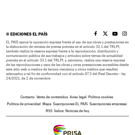
©
EDICIONES EL PAÍS
EL PAÍS BRASIL EN
EL PAÍS BRASI
EL PAÍS B
EL PA
EL PAÍS ejerce la oposición expresa frente al uso de sus obras y prestaciones en
la elaboración de revistas de prensa prevista en el artículo 32.1 del TRLPI;
también realiza la reserva expresa frente a la reproducción, distribución y
comunicación pública de sus trabajos y artículos sobre temas de actualidad
prevista en el artículo 33.1 del TRLPI; y, asimismo, realiza una reserva expresa
de las reproducciones y usos de las obras y otras prestaciones accesibles desde
este sitio web a medios de lectura mecánica u otros medios que resulten
adecuados a tal fin de conformidad con el artículo 67.3 del Real Decreto - ley
24/2021, de 2 de noviembre
Contacto
Venta de contenidos
Aviso legal
Política cookies
Política de privacidad
Mapa
Suscripciones EL PAÍS
Suscripciones empresas
RSS
Índice
Noticias de hoy