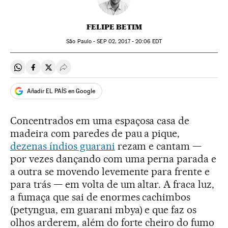
FELIPE BETIM
São Paulo -
SEP
02, 2017 - 20:06
EDT
Compartir en Whatsapp
Compartir en Facebook
Compartir en Twitter
Desplegar Redes Sociales
Añadir EL PAÍS en Google
Concentrados em uma espaçosa casa de
madeira com paredes de pau a pique,
dezenas índios guarani
rezam e cantam —
por vezes dançando com uma perna parada e
a outra se movendo levemente para frente e
para trás — em volta de um altar. A fraca luz,
a fumaça que sai de enormes cachimbos
(petyngua, em guarani mbya) e que faz os
olhos arderem, além do forte cheiro do fumo