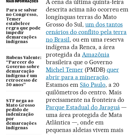
A cena da última quinta-feira
MAIS INFORMAÇÕES
descrita acima não ocorreu em
Para se salvar
no Congresso,
longínquas terras do Mato
Temer
Grosso do Sul,
um dos tantos
estabelece
regra que pode
cenários do conflito pela terra
impedir
demarcações
no Brasil
, ou em uma reserva
indígenas
indígena da Renca, a área
protegida da
Amazônia
Rubens Valente:
brasileira que o Governo
“Parecer do
Governo sobre
Michel Temer
(PMDB)
quer
demarcação
abrir para a mineração
.
indígena é um
retrocesso de
Estamos em
São Paulo
, a 20
50 anos”
quilômetros do centro. Mais
precisamente na fronteira do
STF nega ao
Mato Grosso
Parque Estadual do Jaraguá
—
pedido de
uma área protegida de Mata
indenização
por
Atlântica —, onde em
demarcações
indígenas
pequenas aldeias vivem mais