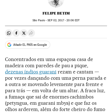
FELIPE BETIM
São Paulo -
SEP
02, 2017 - 20:06
EDT
Compartir en Whatsapp
Compartir en Facebook
Compartir en Twitter
Desplegar Redes Sociales
Añadir EL PAÍS en Google
Concentrados em uma espaçosa casa de
madeira com paredes de pau a pique,
dezenas índios guarani
rezam e cantam —
por vezes dançando com uma perna parada e
a outra se movendo levemente para frente e
para trás — em volta de um altar. A fraca luz,
a fumaça que sai de enormes cachimbos
(petyngua, em guarani mbya) e que faz os
olhos arderem, além do forte cheiro do fumo