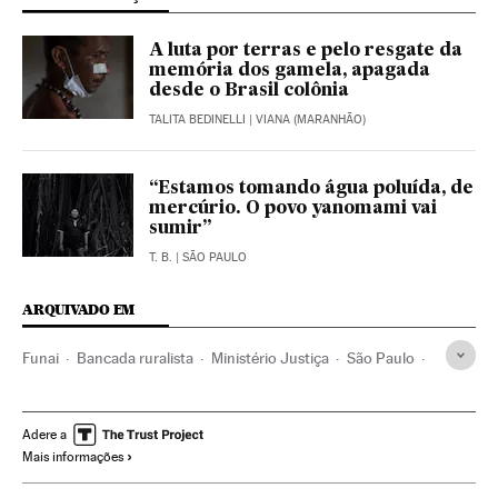
A luta por terras e pelo resgate da
memória dos gamela, apagada
desde o Brasil colônia
TALITA BEDINELLI
| VIANA (MARANHÃO)
“Estamos tomando água poluída, de
mercúrio. O povo yanomami vai
sumir”
T. B.
| SÃO PAULO
ARQUIVADO EM
Funai
Bancada ruralista
Ministério Justiça
São Paulo
Michel Temer
Indígenas
Índios americanos
Bancada BBB
Geraldo Alckmin
Associações políticas
Adere a
Mais informações
Zona rural
Partidos conservadores
Presidente Brasil