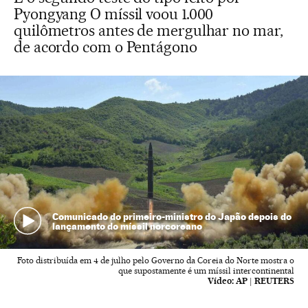
Pyongyang O míssil voou 1.000
quilômetros antes de mergulhar no mar,
de acordo com o Pentágono
Comunicado do primeiro-ministro do Japão depois do
lançamento do míssil norcoreano
Foto distribuída em 4 de julho pelo Governo da Coreia do Norte mostra o
que supostamente é um míssil intercontinental
Vídeo:
AP | REUTERS