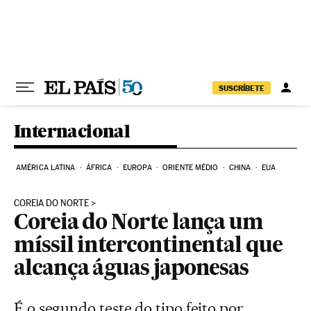
Pular para o conteúdo
SUSCRÍBETE
Internacional
AMÉRICA LATINA
ÁFRICA
EUROPA
ORIENTE MÉDIO
CHINA
EUA
COREIA DO NORTE
Coreia do Norte lança um
míssil intercontinental que
alcança águas japonesas
É o segundo teste do tipo feito por