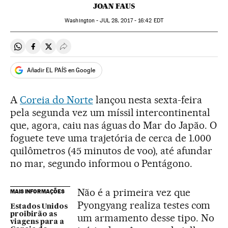
JOAN FAUS
Washington -
JUL
28, 2017 - 16:42
EDT
Compartir en Whatsapp
Compartir en Facebook
Compartir en Twitter
Desplegar Redes Sociales
Añadir EL PAÍS en Google
A
Coreia do Norte
lançou nesta sexta-feira
pela segunda vez um míssil intercontinental
que, agora, caiu nas águas do Mar do Japão. O
foguete teve uma trajetória de cerca de 1.000
quilômetros (45 minutos de voo), até afundar
no mar, segundo informou o Pentágono.
Não é a primeira vez que
MAIS INFORMAÇÕES
Pyongyang realiza testes com
Estados Unidos
proibirão as
um armamento desse tipo. No
viagens para a