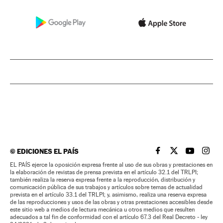
©
EDICIONES EL PAÍS
EL PAÍS BRASIL EN
EL PAÍS BRASI
EL PAÍS B
EL PA
EL PAÍS ejerce la oposición expresa frente al uso de sus obras y prestaciones en
la elaboración de revistas de prensa prevista en el artículo 32.1 del TRLPI;
también realiza la reserva expresa frente a la reproducción, distribución y
comunicación pública de sus trabajos y artículos sobre temas de actualidad
prevista en el artículo 33.1 del TRLPI; y, asimismo, realiza una reserva expresa
de las reproducciones y usos de las obras y otras prestaciones accesibles desde
este sitio web a medios de lectura mecánica u otros medios que resulten
adecuados a tal fin de conformidad con el artículo 67.3 del Real Decreto - ley