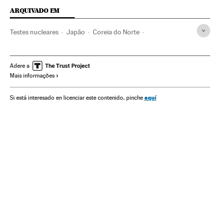
ARQUIVADO EM
Testes nucleares
Japão
Coreia do Norte
Coreia do Sul
Armas nucleares
Ásia oriental
Armamento
Ásia
Defesa
Adere a
Mais informações
aquí
Si está interesado en licenciar este contenido, pinche