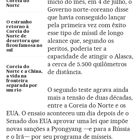
início do mês, em 4 de julho, o
Coreia do
Norte
Governo norte-coreano disse
que havia conseguido lançar
O estranho
pela primeira vez com êxito
retorno à
esse tipo de míssil de longo
Coreia do
Norte de
alcance que, segundo os
desertora que
ficou famosa no
peritos, poderia ter a
sul
capacidade de atingir o Alasca,
a cerca de 5.500 quilômetros
Coreia do
de distância.
Norte e a China,
a vida na
fronteira
separada por
O segundo teste agrava ainda
um rio
mais a tensão de duas décadas,
entre a Coreia do Norte e os
EUA. O ensaio aconteceu um dia depois de o
Senado dos EUA aprovar uma lei que impõe
novas sanções a Pyongyang —e para a Rússia
e o Irã— por seu programa de mísseis.