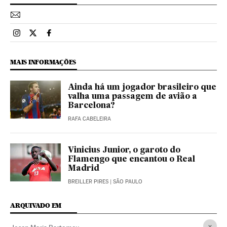
Esportes El País Brasil en Instagram
Esportes El País Brasil en Twitter
Esportes El País Brasil en Facebook
MAIS INFORMAÇÕES
Ainda há um jogador brasileiro que
valha uma passagem de avião a
Barcelona?
RAFA CABELEIRA
Vinicius Junior, o garoto do
Flamengo que encantou o Real
Madrid
BREILLER PIRES
| SÃO PAULO
ARQUIVADO EM