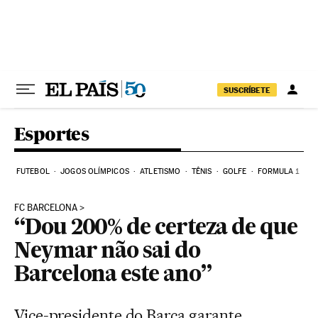
Pular para o conteúdo
SUSCRÍBETE
Esportes
FUTEBOL
JOGOS OLÍMPICOS
ATLETISMO
TÊNIS
GOLFE
FORMULA 1
FC BARCELONA
“Dou 200% de certeza de que
Neymar não sai do
Barcelona este ano”
Vice-presidente do Barça garante