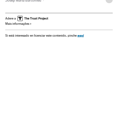
Josep Maria Bartomeu
Roberto Fernández Bonillo "Roberto"
PSG
Campeonato espanhol
Neymar
FC Barcelona
La Liga
Adere a
Mais informações
Primeira divisão
Liga futebol
Times esportes
Futebol
Esportes
aquí
Si está interesado en licenciar este contenido, pinche