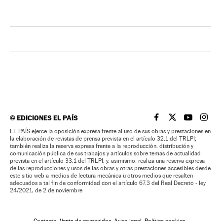
©
EDICIONES EL PAÍS
EL PAÍS BRASIL EN
EL PAÍS BRASI
EL PAÍS B
EL PA
EL PAÍS ejerce la oposición expresa frente al uso de sus obras y prestaciones en
la elaboración de revistas de prensa prevista en el artículo 32.1 del TRLPI;
también realiza la reserva expresa frente a la reproducción, distribución y
comunicación pública de sus trabajos y artículos sobre temas de actualidad
prevista en el artículo 33.1 del TRLPI; y, asimismo, realiza una reserva expresa
de las reproducciones y usos de las obras y otras prestaciones accesibles desde
este sitio web a medios de lectura mecánica u otros medios que resulten
adecuados a tal fin de conformidad con el artículo 67.3 del Real Decreto - ley
24/2021, de 2 de noviembre