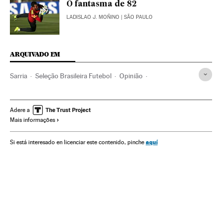
O fantasma de 82
LADISLAO J. MOÑINO
| SÃO PAULO
ARQUIVADO EM
Sarria
Seleção Brasileira Futebol
Opinião
Seleção Brasileira
Copa do Mundo Futebol
Seleções esportivas
Copa do mundo
Adere a
Mais informações
Campeonato mundial
Futebol
Brasil
Competições
Esportes
Espanha
aquí
Si está interesado en licenciar este contenido, pinche