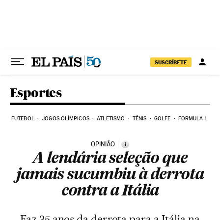
Pular para o conteúdo
SUSCRÍBETE
Esportes
FUTEBOL
JOGOS OLÍMPICOS
ATLETISMO
TÊNIS
GOLFE
FORMULA 1
OPINIÃO
i
A lendária seleção que
jamais sucumbiu à derrota
contra a Itália
Faz 35 anos da derrota para a Itália na