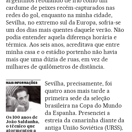
argentinos rebufando de frio como um
cardume de peixes recém-capturados nas
redes do gol, enquanto na minha cidade,
Sevilha, no extremo sul da Europa, sofria-se
um dos dias mais quentes daquele verão. Não
podia entender aquela diferença horária e
térmica. Aos seis anos, acreditava que entre
minha casa e o estádio portenho não havia
mais que uma dúzia de ruas, em vez de
milhares de quilômetros de distância.
Sevilha, precisamente, foi
MAIS INFORMAÇÕES
quatro anos mais tarde a
primeira sede da seleção
brasileira na Copa do Mundo
da Espanha. Presenciei a
Os 100 anos de
estreia da canarinha diante da
João Saldanha,
antiga União Soviética (URSS),
o técnico que
atormentou a