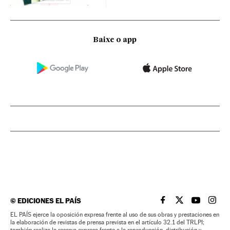
Baixe o app
©
EDICIONES EL PAÍS
EL PAÍS BRASIL EN
EL PAÍS BRASI
EL PAÍS B
EL PA
EL PAÍS ejerce la oposición expresa frente al uso de sus obras y prestaciones en
la elaboración de revistas de prensa prevista en el artículo 32.1 del TRLPI;