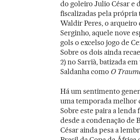
do goleiro Julio César e
fiscalizadas pela própria
Waldir Peres, o arqueiro 
Serginho, aquele nove e
gols o excelso jogo de Cer
Sobre os dois ainda recae
2) no Sarrià, batizada em
Saldanha como
O Trauma
Há um sentimento genera
uma temporada melhor do
Sobre este paira a lenda 
desde a condenação de B
César ainda pesa a lembr
Brasil da Copa da África 