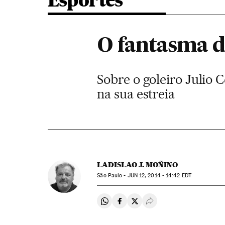
Esportes
O fantasma d
Sobre o goleiro Julio 
na sua estreia
LADISLAO J. MOÑINO
São Paulo -
JUN
12, 2014 - 14:42
EDT
Compartir en Whatsapp
Compartir en Facebook
Compartir en Twitter
Desplegar Redes Soci