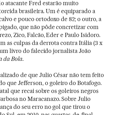
 do atacante Fred estarão muito
 torcida brasileira. Um é equiparado a
calvo e pouco ortodoxo de 82; o outro, a
spigado, que não pôde concretizar com
ezo, Zico, Falcão, Eder e Paulo Isidoro.
m as culpas da derrota contra Itália (3 x
 um livro do falecido jornalista João
 da Bola
.
lizado de que Julio César não tem feito
 que Jefferson, o goleiro do Botafogo.
fatal que recai sobre os goleiros negros
arbosa no Maracanazo. Sobre Julio
ança do seu erro no gol que tirou o
do Sul, em 2010, nas quartas-de-final