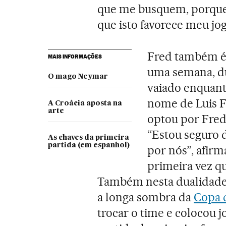
que me busquem, porque 
que isto favorece meu jo
Fred também é 
MAIS INFORMAÇÕES
uma semana, du
O mago Neymar
vaiado enquanto
nome de Luis F
A Croácia aposta na
arte
optou por Fred
“Estou seguro d
As chaves da primeira
partida (em espanhol)
por nós”, afirm
primeira vez qu
Também nesta dualidade 
a longa sombra da
Copa 
trocar o time e colocou 