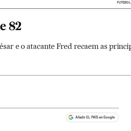
FUTEBOL
e 82
César e o atacante Fred recaem as princi
Añadir EL PAÍS en Google
ales