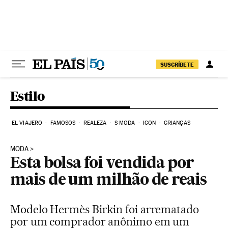
Pular para o conteúdo
SUSCRÍBETE
Estilo
EL VIAJERO
FAMOSOS
REALEZA
S MODA
ICON
CRIANÇAS
MODA
Esta bolsa foi vendida por
mais de um milhão de reais
Modelo Hermès Birkin foi arrematado
por um comprador anônimo em um