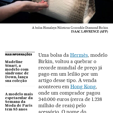
A bolsa Himalaya Niloticus Crocodile Diamond Birkin
ISAAC LAWRENCE (AFP)
Uma bolsa da
Hermès
, modelo
MAIS INFORMAÇÕES
Birkin, voltou a quebrar o
Madeline
Stuart, a
recorde mundial de preço já
modelo com
pago em um leilão por um
síndrome de
Down, lança
artigo desse tipo. A venda
sua coleção
aconteceu em
Hong Kong
,
onde um comprador pagou
A modelo mais
340.000 euros (cerca de 1.238
espetacular da
Semana da
milhão de reais) pelo
Moda de Paris
tem 85 anos
acessório. O nome do