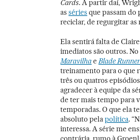
Cards
. A partir daí, Wri
as
séries
que passam do p
reciclar, de regurgitar as
Ela sentirá falta de Cla
imediatos são outros. No
Maravilha
e
Blade Runner
treinamento para o que re
três ou quatros episódios
agradecer à equipe da sé
de ter mais tempo para v
temporadas. O que ela te
absoluto pela
política
. “
interessa. A série me en
contrária, rumo à Groenlâ