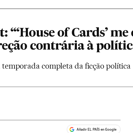
: “‘House of Cards’ me 
eção contrária à políti
ta temporada completa da ficção política
Añadir EL PAÍS en Google
ales