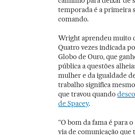
caminho para deixar de s
temporada é a primeira 
comando.
Wright aprendeu muito 
Quatro vezes indicada p
Globo de Ouro, que ganho
pública a questões alheia
mulher e da igualdade de
trabalho significa mesmo 
que travou quando
desco
de Spacey
.
“O bom da fama é para o 
via de comunicação que t