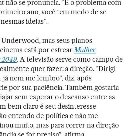
ght não se pronuncia. “É o problema com
rimeiro ano, você tem medo de se
 mesmas ideias”.
ire Underwood, mas seus planos
 cinema está por estrear
Mulher
 2049
. A televisão serve como campo de
almente quer fazer: a direção. “Dirigi
, já nem me lembro”, diz, após
rie por sua paciência. Também gostaria
iajar sem esperar o descanso entre as
m bem claro é seu desinteresse
Não entendo de política e não me
sinou muito, mas para correr na direção
ndia se for preciso”, afirma.