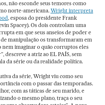
 anos, não esconde seus temores como
omo norte-americana.
Wright interpreta
ood
, esposa do presidente Frank
in Spacey). Os dois controlam uma
rrupta em que seus anseios de poder e
e de manipulação os transformaram em
so nem imaginar o quão corruptos eles
”, descreve a atriz ao EL PAÍS, sem
ala da série ou da realidade política.
iva da série, Wright viu como seu
rtância com o passar das temporadas.
or, com as táticas de seu marido, e
lizando o mesmo plano, traça o seu