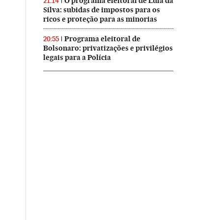
O programa eleitoral de Lula da
21:14
Silva: subidas de impostos para os
ricos e proteção para as minorias
Programa eleitoral de
20:55
Bolsonaro: privatizações e privilégios
legais para a Polícia