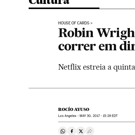
Cultura
HOUSE OF CARDS
Robin Wright
correr em dir
Netflix estreia a quin
ROCÍO AYUSO
Los Angeles -
MAY
30, 2017 - 15:29
EDT
Compartir en Whatsapp
Compartir en Facebook
Compartir en Twitter
Desplegar Redes Soci