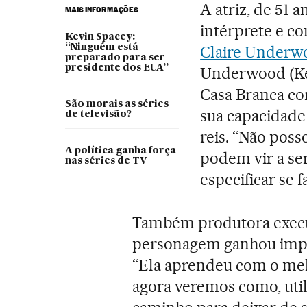
A atriz, de 51
MAIS INFORMAÇÕES
intérprete e c
Kevin Spacey:
“Ninguém está
Claire Underw
preparado para ser
presidente dos EUA”
Underwood (Kev
Casa Branca co
São morais as séries
sua capacidad
de televisão?
reis. “Não pos
A política ganha força
podem vir a ser
nas séries de TV
especificar se f
Também produtora execut
personagem ganhou impo
“Ela aprendeu com o melh
agora veremos como, uti