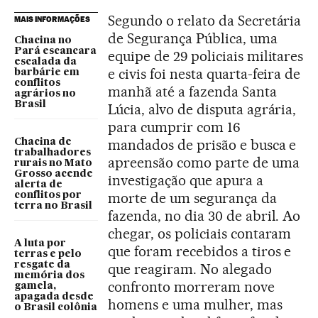
Segundo o relato da Secretária
MAIS INFORMAÇÕES
de Segurança Pública, uma
Chacina no
Pará escancara
equipe de 29 policiais militares
escalada da
e civis foi nesta quarta-feira de
barbárie em
conflitos
manhã até a fazenda Santa
agrários no
Brasil
Lúcia, alvo de disputa agrária,
para cumprir com 16
mandados de prisão e busca e
Chacina de
trabalhadores
apreensão como parte de uma
rurais no Mato
Grosso acende
investigação que apura a
alerta de
morte de um segurança da
conflitos por
terra no Brasil
fazenda, no dia 30 de abril. Ao
chegar, os policiais contaram
A luta por
que foram recebidos a tiros e
terras e pelo
resgate da
que reagiram. No alegado
memória dos
confronto morreram nove
gamela,
apagada desde
homens e uma mulher, mas
o Brasil colônia