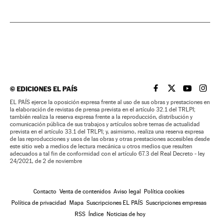
©
EDICIONES EL PAÍS
EL PAÍS BRASIL EN
EL PAÍS BRASI
EL PAÍS B
EL PA
EL PAÍS ejerce la oposición expresa frente al uso de sus obras y prestaciones en
la elaboración de revistas de prensa prevista en el artículo 32.1 del TRLPI;
también realiza la reserva expresa frente a la reproducción, distribución y
comunicación pública de sus trabajos y artículos sobre temas de actualidad
prevista en el artículo 33.1 del TRLPI; y, asimismo, realiza una reserva expresa
de las reproducciones y usos de las obras y otras prestaciones accesibles desde
este sitio web a medios de lectura mecánica u otros medios que resulten
adecuados a tal fin de conformidad con el artículo 67.3 del Real Decreto - ley
24/2021, de 2 de noviembre
Contacto
Venta de contenidos
Aviso legal
Política cookies
Política de privacidad
Mapa
Suscripciones EL PAÍS
Suscripciones empresas
RSS
Índice
Noticias de hoy