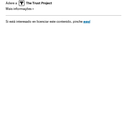
América Latina
Agricultura
Força segurança
América
Adere a
Mais informações
Conflitos
Agronegócio
Justiça
aquí
Si está interesado en licenciar este contenido, pinche