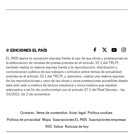
©
EDICIONES EL PAÍS
EL PAÍS BRASIL EN
EL PAÍS BRASI
EL PAÍS B
EL PA
EL PAÍS ejerce la oposición expresa frente al uso de sus obras y prestaciones en
la elaboración de revistas de prensa prevista en el artículo 32.1 del TRLPI;
también realiza la reserva expresa frente a la reproducción, distribución y
comunicación pública de sus trabajos y artículos sobre temas de actualidad
prevista en el artículo 33.1 del TRLPI; y, asimismo, realiza una reserva expresa
de las reproducciones y usos de las obras y otras prestaciones accesibles desde
este sitio web a medios de lectura mecánica u otros medios que resulten
adecuados a tal fin de conformidad con el artículo 67.3 del Real Decreto - ley
24/2021, de 2 de noviembre
Contacto
Venta de contenidos
Aviso legal
Política cookies
Política de privacidad
Mapa
Suscripciones EL PAÍS
Suscripciones empresas
RSS
Índice
Noticias de hoy