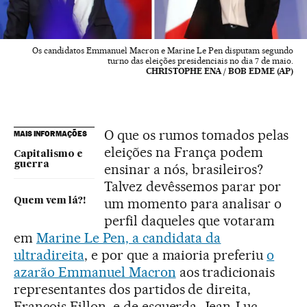
Os candidatos Emmanuel Macron e Marine Le Pen disputam segundo
turno das eleições presidenciais no dia 7 de maio.
CHRISTOPHE ENA / BOB EDME (AP)
O que os rumos tomados pelas
MAIS INFORMAÇÕES
eleições na França podem
Capitalismo e
guerra
ensinar a nós, brasileiros?
Talvez devêssemos parar por
um momento para analisar o
Quem vem lá?!
perfil daqueles que votaram
em
Marine Le Pen, a candidata da
ultradireita
, e por que a maioria preferiu
o
azarão Emmanuel Macron
aos tradicionais
representantes dos partidos de direita,
François Fillon, e de esquerda, Jean-Luc