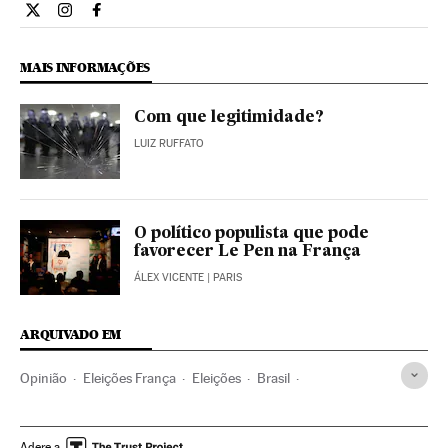
Opiniao El País Brasil en Twitter
Opiniao El País Brasil en Instagram
Opiniao El País Brasil en Facebook
MAIS INFORMAÇÕES
Com que legitimidade?
LUIZ RUFFATO
O político populista que pode
favorecer Le Pen na França
ÁLEX VICENTE
| PARIS
ARQUIVADO EM
Opinião
Eleições França
Eleições
Brasil
América do Sul
América
Política
Presidenciales Francia 2017
Adere a