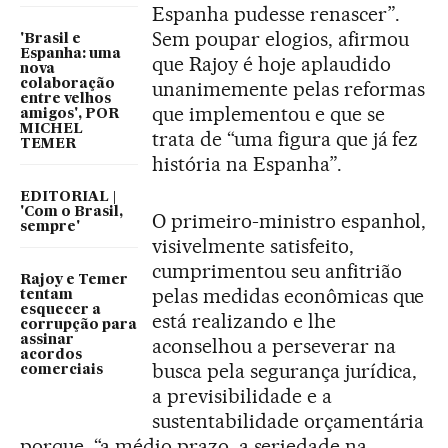
Espanha pudesse renascer”.
Sem poupar elogios, afirmou
'Brasil e
Espanha: uma
que Rajoy é hoje aplaudido
nova
colaboração
unanimemente pelas reformas
entre velhos
que implementou e que se
amigos', POR
MICHEL
trata de “uma figura que já fez
TEMER
história na Espanha”.
EDITORIAL |
'Com o Brasil,
O primeiro-ministro espanhol,
sempre'
visivelmente satisfeito,
cumprimentou seu anfitrião
Rajoy e Temer
pelas medidas econômicas que
tentam
esquecer a
está realizando e lhe
corrupção para
assinar
aconselhou a perseverar na
acordos
busca pela segurança jurídica,
comerciais
a previsibilidade e a
sustentabilidade orçamentária
porque, “a médio prazo, a seriedade na