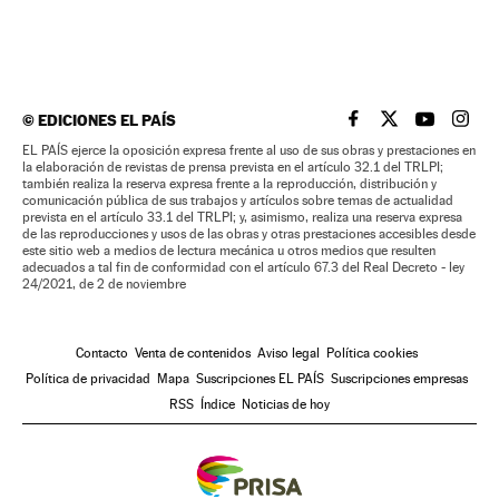
©
EDICIONES EL PAÍS
EL PAÍS BRASIL EN
EL PAÍS BRASI
EL PAÍS B
EL PA
EL PAÍS ejerce la oposición expresa frente al uso de sus obras y prestaciones en
la elaboración de revistas de prensa prevista en el artículo 32.1 del TRLPI;
también realiza la reserva expresa frente a la reproducción, distribución y
comunicación pública de sus trabajos y artículos sobre temas de actualidad
prevista en el artículo 33.1 del TRLPI; y, asimismo, realiza una reserva expresa
de las reproducciones y usos de las obras y otras prestaciones accesibles desde
este sitio web a medios de lectura mecánica u otros medios que resulten
adecuados a tal fin de conformidad con el artículo 67.3 del Real Decreto - ley
24/2021, de 2 de noviembre
Contacto
Venta de contenidos
Aviso legal
Política cookies
Política de privacidad
Mapa
Suscripciones EL PAÍS
Suscripciones empresas
RSS
Índice
Noticias de hoy