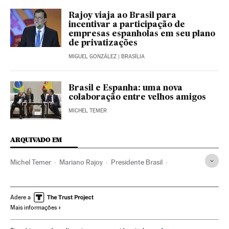
Rajoy viaja ao Brasil para
incentivar a participação de
empresas espanholas em seu plano
de privatizações
MIGUEL GONZÁLEZ
| BRASÍLIA
Brasil e Espanha: uma nova
colaboração entre velhos amigos
MICHEL TEMER
ARQUIVADO EM
Michel Temer
Mariano Rajoy
Presidente Brasil
Presidência Brasil
Governo Brasil
Brasil
Governo
América Latina
América do Sul
América
Política
Adere a
Mais informações
Relações exteriores
Espanha