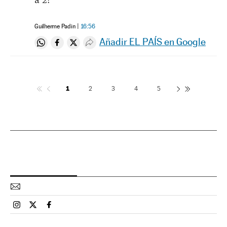
Guilherme Padin
16:56
Añadir EL PAÍS en Google
Compartir en Whatsapp
Compartir en Facebook
Compartir en Twitter
Desplegar Redes Sociales
1
2
3
4
5
Esportes El País Brasil en Instagram
Esportes El País Brasil en Twitter
Esportes El País Brasil en Facebook