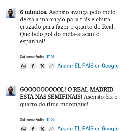
6 minutos.
Asensio avança pelo meio,
deixa a marcação para trás e chuta
cruzado para fazer o quarto do Real.
Que belo gol do meia-atacante
espanhol!
Guilherme Padin
17:07
Añadir EL PAÍS en Google
Compartir en Whatsapp
Compartir en Facebook
Compartir en Twitter
Desplegar Redes Sociales
GOOOOOOOOOL! O REAL MADRID
ESTÁ NAS SEMIFINAIS!
Asensio faz o
quarto do time merengue!
Guilherme Padin
17:05
Añadir EL PAÍS en Google