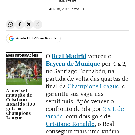
EL PAÍS
APR
18, 2017 - 17:57
EDT
Compartir en Whatsapp
Compartir en Facebook
Compartir en Twitter
Desplegar Redes Sociales
Añadir EL PAÍS en Google
O
Real Madrid
venceu o
MAIS INFORMAÇÕES
Bayern de Munique
por 4 x 2,
no Santiago Bernabéu, na
partida de volta das quartas de
final da
Champions League
, e
A incrível
garantiu sua vaga nas
mutação de
semifinais. Após vencer o
Cristiano
Ronaldo: 100
confronto de ida por
2 x 1, de
gols na
Champions
virada
, com dois gols de
League
Cristiano Ronaldo
, o Real
conseguiu mais uma vitória