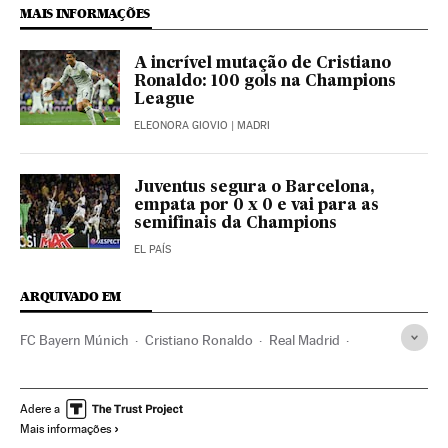
MAIS INFORMAÇÕES
A incrível mutação de Cristiano
Ronaldo: 100 gols na Champions
League
ELEONORA GIOVIO
| MADRI
Juventus segura o Barcelona,
empata por 0 x 0 e vai para as
semifinais da Champions
EL PAÍS
ARQUIVADO EM
FC Bayern Múnich
Cristiano Ronaldo
Real Madrid
Times esportes
Brasil
Champions League 2016/2017
Champions League
Futebol
Competições
Esportes
Adere a
Mais informações