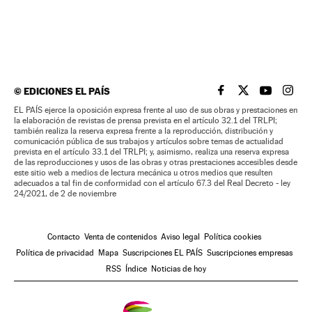
©
EDICIONES EL PAÍS
EL PAÍS BRASIL EN
EL PAÍS BRASI
EL PAÍS B
EL PA
EL PAÍS ejerce la oposición expresa frente al uso de sus obras y prestaciones en
la elaboración de revistas de prensa prevista en el artículo 32.1 del TRLPI;
también realiza la reserva expresa frente a la reproducción, distribución y
comunicación pública de sus trabajos y artículos sobre temas de actualidad
prevista en el artículo 33.1 del TRLPI; y, asimismo, realiza una reserva expresa
de las reproducciones y usos de las obras y otras prestaciones accesibles desde
este sitio web a medios de lectura mecánica u otros medios que resulten
adecuados a tal fin de conformidad con el artículo 67.3 del Real Decreto - ley
24/2021, de 2 de noviembre
Contacto
Venta de contenidos
Aviso legal
Política cookies
Política de privacidad
Mapa
Suscripciones EL PAÍS
Suscripciones empresas
RSS
Índice
Noticias de hoy