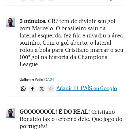
Compartir en Whatsapp
Compartir en Facebook
Compartir en Twitter
Desplegar Redes Sociales
3 minutos.
CR7 tem de dividir seu gol
com Marcelo. O brasileiro saiu da
lateral esquerda, fez fila e invadiu a área
sozinho. Com o gol aberto, o lateral
rolou a bola para Cristiano marcar o seu
100º gol na história da Champions
League.
Guilherme Padin
17:04
Añadir EL PAÍS en Google
Compartir en Whatsapp
Compartir en Facebook
Compartir en Twitter
Desplegar Redes Sociales
GOOOOOOOL! É DO REAL!
Cristiano
Ronaldo faz o terceiro dele. Que jogo do
português!