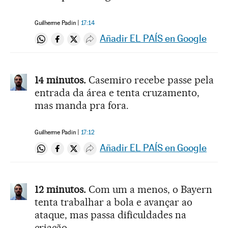
Guilherme Padin
17:14
Añadir EL PAÍS en Google
Compartir en Whatsapp
Compartir en Facebook
Compartir en Twitter
Desplegar Redes Sociales
14 minutos.
Casemiro recebe passe pela
entrada da área e tenta cruzamento,
mas manda pra fora.
Guilherme Padin
17:12
Añadir EL PAÍS en Google
Compartir en Whatsapp
Compartir en Facebook
Compartir en Twitter
Desplegar Redes Sociales
12 minutos.
Com um a menos, o Bayern
tenta trabalhar a bola e avançar ao
ataque, mas passa dificuldades na
criação.