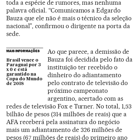
toda a espécie de rumores, mas nenhuma
palavra oficial. “Comunicamos a Edgardo
Bauza que ele não é mais o técnico da seleção
nacional”, confirmou o dirigente na porta da
sede.
Ao que parece, a demissão de
MAIS INFORMAÇÕES
Bauza foi decidida pelo fato da
Brasil vence o
Paraguai por 3
instituição ter recebido o
x 0 e está
dinheiro do adiantamento
garantido na
Copa do Mundo
pelo contrato de televisão do
de 2018
próximo campeonato
argentino, acertado com as
redes de televisão Fox e Turner. No total, 1,53
bilhão de pesos (314 milhões de reais) que a
AFA receberá pela assinatura do negócio
mais um adiantamento de 326 milhões de
pesos (67 milhões de reais) do primeiro ano