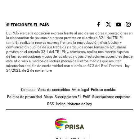
©
EDICIONES EL PAÍS
EL PAÍS BRASIL EN
EL PAÍS BRASI
EL PAÍS B
EL PA
EL PAÍS ejerce la oposición expresa frente al uso de sus obras y prestaciones en
la elaboración de revistas de prensa prevista en el artículo 32.1 del TRLPI;
también realiza la reserva expresa frente a la reproducción, distribución y
comunicación pública de sus trabajos y artículos sobre temas de actualidad
prevista en el artículo 33.1 del TRLPI; y, asimismo, realiza una reserva expresa
de las reproducciones y usos de las obras y otras prestaciones accesibles desde
este sitio web a medios de lectura mecánica u otros medios que resulten
adecuados a tal fin de conformidad con el artículo 67.3 del Real Decreto - ley
24/2021, de 2 de noviembre
Contacto
Venta de contenidos
Aviso legal
Política cookies
Política de privacidad
Mapa
Suscripciones EL PAÍS
Suscripciones empresas
RSS
Índice
Noticias de hoy