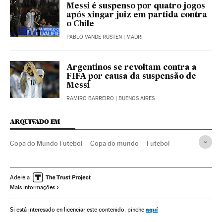
Messi é suspenso por quatro jogos
após xingar juiz em partida contra
o Chile
PABLO VANDE RUSTEN
| MADRI
Argentinos se revoltam contra a
FIFA por causa da suspensão de
Messi
RAMIRO BARREIRO
| BUENOS AIRES
ARQUIVADO EM
Copa do Mundo Futebol
Copa do mundo
Futebol
Times esportes
Campeonato mundial
América do Sul
América Latina
Competições
Organizações desportivas
Adere a
Mais informações
Seleção Argentina Futebol
Edgardo Bauza
Jorge Sampaoli
Javier Mascherano
aquí
Si está interesado en licenciar este contenido, pinche