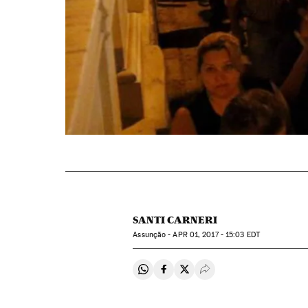
SANTI CARNERI
Assunção -
APR
01, 2017 - 15:03
EDT
Compartir en Whatsapp
Compartir en Facebook
Compartir en Twitter
Desplegar Redes Soci