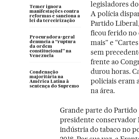
legisladores do
Temer ignora
manifestações contra
A polícia dispa
reformas e sanciona a
lei da terceirização
Partido Liberal
ficou ferido no
Procuradora-geral
mais” e “Cartes
denuncia a “ruptura
da ordem
sem precedente
constitucional” na
Venezuela
frente ao Congr
durou horas. Ca
Condenação
majoritária na
policiais eram
América Latina à
sentença do Supremo
na área.
Grande parte do Partido 
presidente conservador 
indústria do tabaco no p
2018. Por sua vez, a Fre