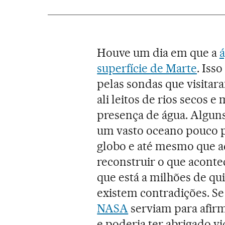
Houve um dia em que a
á
superfície de Marte
. Iss
pelas sondas que visita
ali leitos de rios secos 
presença de água. Algun
um vasto oceano pouco 
globo e até mesmo que a
reconstruir o que acont
que está a milhões de qui
existem contradições. S
NASA
serviam para afir
e poderia ter abrigado v