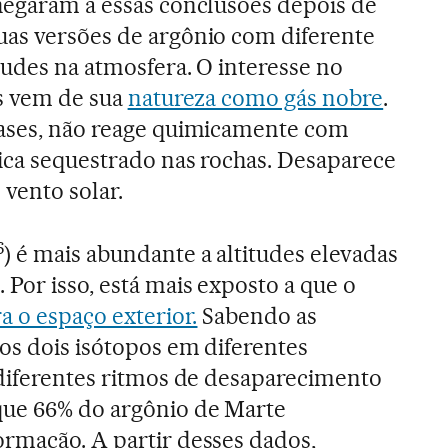
hegaram a essas conclusões depois de
uas versões de argônio com diferente
tudes na atmosfera. O interesse no
as vem de sua
natureza como gás nobre
.
gases, não reage quimicamente com
ica sequestrado nas rochas. Desaparece
vento solar.
6
) é mais abundante a altitudes elevadas
). Por isso, está mais exposto a que o
a o espaço exterior.
Sabendo as
os dois isótopos em diferentes
 diferentes ritmos de desaparecimento
que 66% do argônio de Marte
rmação. A partir desses dados,