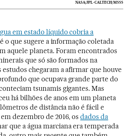
NASA/JPL-CALTECH/MSSS
gua em estado líquido cobria a
o é o que sugere a informação coletada
ram aquele planeta. Foram encontrados
e minerais que só são formados na
s estudos chegaram a afirmar que houve
profundo que ocupava grande parte do
conteciam tsunamis gigantes. Mas
eceu há bilhões de anos em um planeta
lômetros de distância não é fácil e
e em dezembro de 2016, os
dados da
mar que a água marciana era temperada
ida, outro mais recente que também