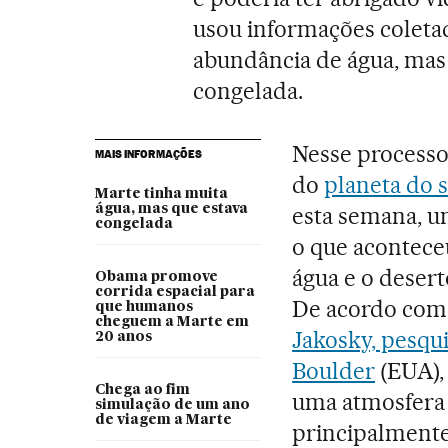
usou informações coleta
abundância de água, mas 
congelada.
Nesse processo
MAIS INFORMAÇÕES
do
planeta do 
Marte tinha muita
água, mas que estava
esta semana, u
congelada
o que acontece
água e o deser
Obama promove
corrida espacial para
De acordo com
que humanos
cheguem a Marte em
Jakosky, pesqu
20 anos
Boulder
(EUA),
Chega ao fim
uma atmosfera 
simulação de um ano
de viagem a Marte
principalmente