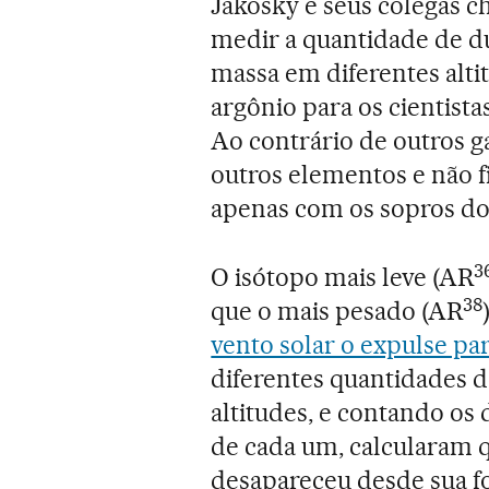
Jakosky e seus colegas c
medir a quantidade de d
massa em diferentes alti
argônio para os cientist
Ao contrário de outros 
outros elementos e não f
apenas com os sopros do 
3
O isótopo mais leve (AR
38
que o mais pesado (AR
vento solar o expulse par
diferentes quantidades d
altitudes, e contando os
de cada um, calcularam 
desapareceu desde sua fo