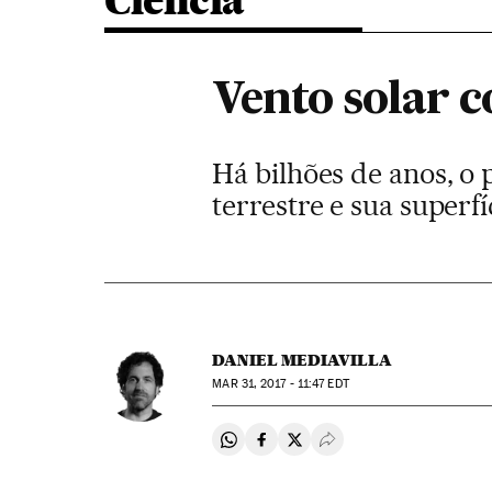
Ciência
Vento solar 
Há bilhões de anos, o
terrestre e sua superf
DANIEL MEDIAVILLA
MAR
31, 2017 - 11:47
EDT
Compartir en Whatsapp
Compartir en Facebook
Compartir en Twitter
Desplegar Redes Soci