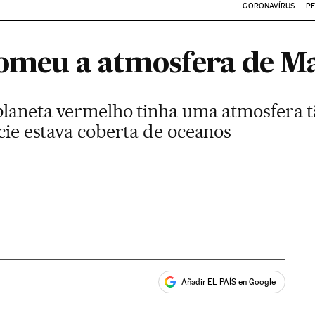
CORONAVÍRUS
PE
comeu a atmosfera de M
 planeta vermelho tinha uma atmosfera 
ície estava coberta de oceanos
Añadir EL PAÍS en Google
ales