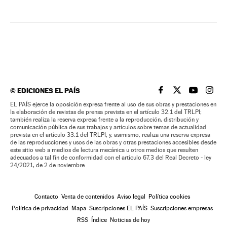
©
EDICIONES EL PAÍS
EL PAÍS BRASIL EN
EL PAÍS BRASI
EL PAÍS B
EL PA
EL PAÍS ejerce la oposición expresa frente al uso de sus obras y prestaciones en
la elaboración de revistas de prensa prevista en el artículo 32.1 del TRLPI;
también realiza la reserva expresa frente a la reproducción, distribución y
comunicación pública de sus trabajos y artículos sobre temas de actualidad
prevista en el artículo 33.1 del TRLPI; y, asimismo, realiza una reserva expresa
de las reproducciones y usos de las obras y otras prestaciones accesibles desde
este sitio web a medios de lectura mecánica u otros medios que resulten
adecuados a tal fin de conformidad con el artículo 67.3 del Real Decreto - ley
24/2021, de 2 de noviembre
Contacto
Venta de contenidos
Aviso legal
Política cookies
Política de privacidad
Mapa
Suscripciones EL PAÍS
Suscripciones empresas
RSS
Índice
Noticias de hoy