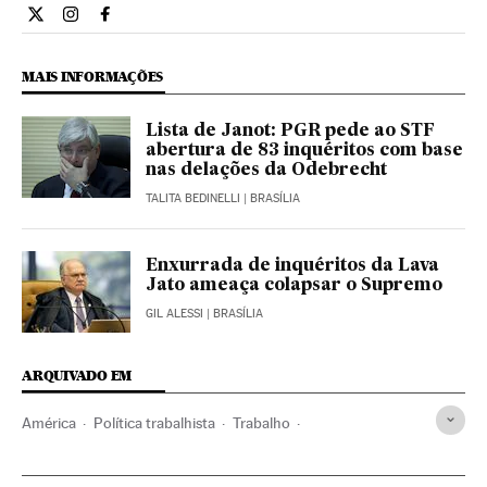
Opiniao El País Brasil en Twitter
Opiniao El País Brasil en Instagram
Opiniao El País Brasil en Facebook
MAIS INFORMAÇÕES
Lista de Janot: PGR pede ao STF
abertura de 83 inquéritos com base
nas delações da Odebrecht
TALITA BEDINELLI
| BRASÍLIA
Enxurrada de inquéritos da Lava
Jato ameaça colapsar o Supremo
GIL ALESSI
| BRASÍLIA
ARQUIVADO EM
América
Política trabalhista
Trabalho
Reformas institucionais
Opinião
Planos previdência