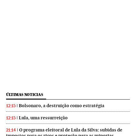
ÚLTIMAS NOTICIAS
Bolsonaro, a destruição como estratégia
12:15
Lula, uma ressurreição
12:15
O programa eleitoral de Lula da Silva: subidas de
21:14
impostos para os ricos e proteção para as minorias