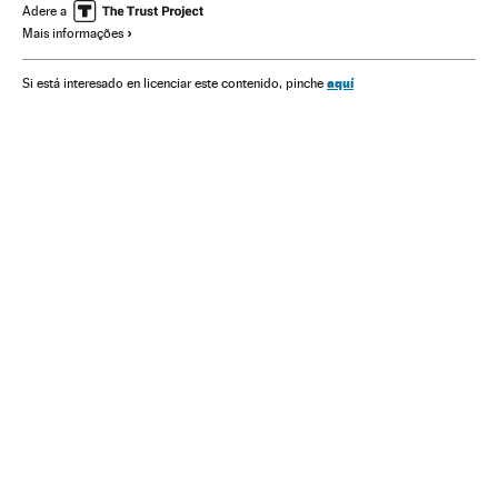
Brasil
Prestações
América do Sul
América Latina
Adere a
Mais informações
Segurança Social
Administração pública
Aposentadoria
aquí
Si está interesado en licenciar este contenido, pinche