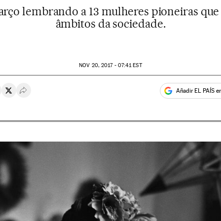
arço lembrando a 13 mulheres pioneiras qu
âmbitos da sociedade.
NOV
20, 2017 - 07:41
EST
Añadir EL PAÍS e
rtir en Whatsapp
ompartir en Facebook
Compartir en Twitter
Desplegar Redes Sociales