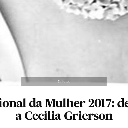
12 fotos
ional da Mulher 2017: d
a Cecilia Grierson