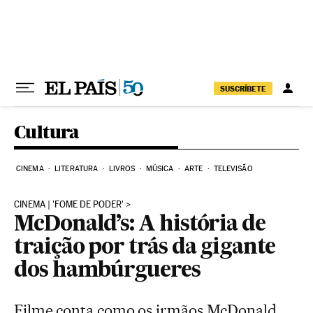
Pular para o conteúdo
SUSCRÍBETE
Cultura
CINEMA
LITERATURA
LIVROS
MÚSICA
ARTE
TELEVISÃO
CINEMA | 'FOME DE PODER'
McDonald’s: A história de
traição por trás da gigante
dos hambúrgueres
Filme conta como os irmãos McDonald