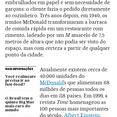
embrulhados em papel e sem necessidade de
garçons: o cliente fazia o pedido diretamente
ao cozinheiro. Três anos depois, em 1940, os
irmãos McDonald transformaram a barraca
de comida rápida em um restaurante com
cimento, ladeado por um
M
amarelo de 7,5
metros de altura que não podia ser visto do
espaço, mas com certeza a partir de qualquer
ponto da cidade.
Atualmente existem cerca de
MAIS INFORMAÇÕES
40.000 unidades do
Você realmente
precisa ir ao
McDonald’
s que alimentam 68
fast-food?
milhões de pessoas todos os
dias em 118 países. Em 1999, a
O Brasil tem o
revista
Time
homenageou as
quinto Big Mac
mais caro do
100 pessoas mais importantes
mundo
do século.
Albert Einstein
,