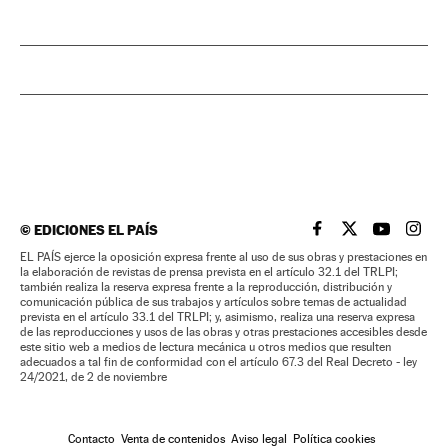
©
EDICIONES EL PAÍS
EL PAÍS BRASIL EN
EL PAÍS BRASI
EL PAÍS B
EL PA
EL PAÍS ejerce la oposición expresa frente al uso de sus obras y prestaciones en
la elaboración de revistas de prensa prevista en el artículo 32.1 del TRLPI;
también realiza la reserva expresa frente a la reproducción, distribución y
comunicación pública de sus trabajos y artículos sobre temas de actualidad
prevista en el artículo 33.1 del TRLPI; y, asimismo, realiza una reserva expresa
de las reproducciones y usos de las obras y otras prestaciones accesibles desde
este sitio web a medios de lectura mecánica u otros medios que resulten
adecuados a tal fin de conformidad con el artículo 67.3 del Real Decreto - ley
24/2021, de 2 de noviembre
Contacto
Venta de contenidos
Aviso legal
Política cookies