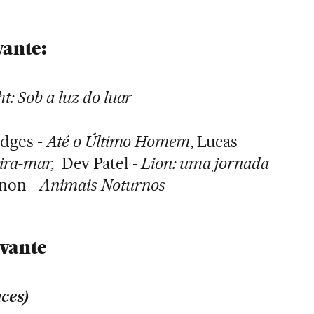
vante:
t: Sob a luz do luar
idges -
Até o Último Homem
, Lucas
eira-mar,
Dev Patel -
Lion: uma jornada
non -
Animais Noturnos
uvante
ces)