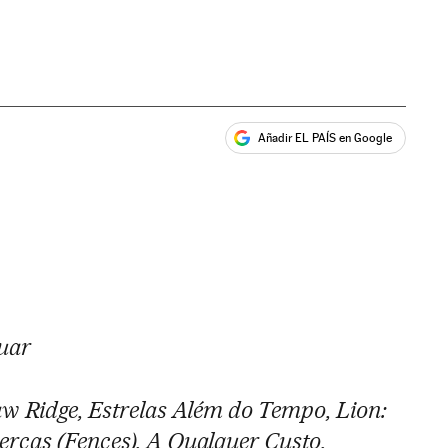
Añadir EL PAÍS en Google
ales
uar
 Ridge, Estrelas Além do Tempo, Lion
:
rcas (Fences), A Qualquer Custo,