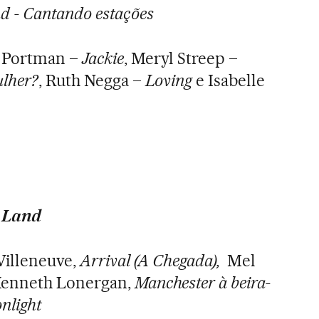
d - Cantando estações
e Portman –
Jackie
, Meryl Streep –
ulher?
, Ruth Negga –
Loving
e Isabelle
 Land
Villeneuve,
Arrival (A Chegada),
Mel
Kenneth Lonergan,
Manchester à beira-
nlight