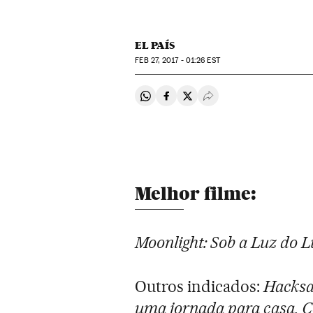
EL PAÍS
FEB
27, 2017 - 01:26
EST
Compartir en Whatsapp
Compartir en Facebook
Compartir en Twitter
Desplegar Redes Soci
Melhor filme:
Moonlight:
Sob a Luz do L
Outros indicados:
Hacksaw
uma jornada para casa,
Ce