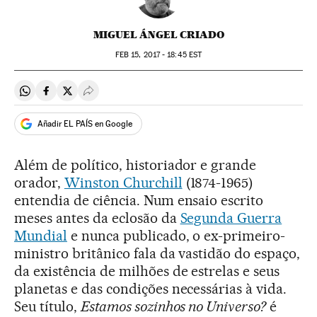
MIGUEL ÁNGEL CRIADO
FEB
15, 2017 - 18:45
EST
Compartir en Whatsapp
Compartir en Facebook
Compartir en Twitter
Desplegar Redes Sociales
Añadir EL PAÍS en Google
Além de político, historiador e grande
orador,
Winston Churchill
(1874-1965)
entendia de ciência. Num ensaio escrito
meses antes da eclosão da
Segunda Guerra
Mundial
e nunca publicado, o ex-primeiro-
ministro britânico fala da vastidão do espaço,
da existência de milhões de estrelas e seus
planetas e das condições necessárias à vida.
Seu título,
Estamos sozinhos no Universo?
é