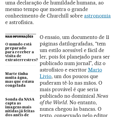
uma declaração de humildade humana, ao
mesmo tempo que mostra o grande
conhecimento de Churchill sobre
astronomia
e astrofísica.
O ensaio, um documento de 11
MAIS INFORMAÇÕES
páginas datilografadas, “tem
O mundo está
preparado
um estilo acessível e fácil de
para receber a
ler, pois foi planejado para ser
visita de
extraterrestres?
publicado num jornal”, diz o
astrofísico e escritor
Mario
Marte tinha
Livio
, um dos poucos que
muita água,
puderam tê-lo nas mãos. O
mas que estava
congelada
mais provável é que seria
publicado no dominical
News
Sonda da NASA
of the World
. No entanto,
capta as
imagens mais
nunca chegou às bancas. O
nítidas já feitas
texto, conservado pelo editor
dos anéis de