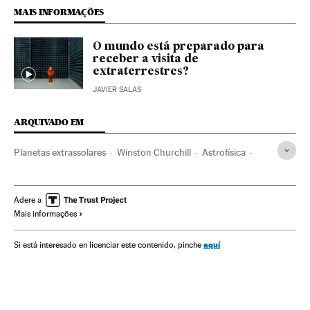
MAIS INFORMAÇÕES
O mundo está preparado para
receber a visita de
extraterrestres?
JAVIER SALAS
ARQUIVADO EM
Planetas extrassolares
Winston Churchill
Astrofísica
Planetas
Extraterrestres
Sistema solar
Universo
Ufologia
Pseudociência
Fenômenos astronômicos
Adere a
Mais informações
Astronomia
Acontecimentos insólitos
Acontecimentos
aquí
Si está interesado en licenciar este contenido, pinche