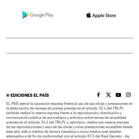
©
EDICIONES EL PAÍS
EL PAÍS BRASIL EN
EL PAÍS BRASI
EL PAÍS B
EL PA
EL PAÍS ejerce la oposición expresa frente al uso de sus obras y prestaciones en
la elaboración de revistas de prensa prevista en el artículo 32.1 del TRLPI;
también realiza la reserva expresa frente a la reproducción, distribución y
comunicación pública de sus trabajos y artículos sobre temas de actualidad
prevista en el artículo 33.1 del TRLPI; y, asimismo, realiza una reserva expresa
de las reproducciones y usos de las obras y otras prestaciones accesibles desde
este sitio web a medios de lectura mecánica u otros medios que resulten
adecuados a tal fin de conformidad con el artículo 67.3 del Real Decreto - ley