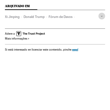
ARQUIVADO EM
Xi Jinping
Donald Trump
Fórum de Davos
Fórum Econômico Mundial
China
Estados Unidos
Ásia oriental
América do Norte
Ásia
América
Adere a
Mais informações
Organizações internacionais
Relações exteriores
Economia
aquí
Si está interesado en licenciar este contenido, pinche