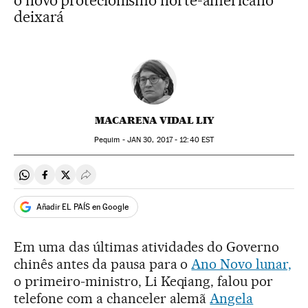
o novo protecionismo norte-americano
deixará
MACARENA VIDAL LIY
Pequim -
JAN
30, 2017 - 12:40
EST
Compartir en Whatsapp
Compartir en Facebook
Compartir en Twitter
Desplegar Redes Sociales
Añadir EL PAÍS en Google
Em uma das últimas atividades do Governo
chinês antes da pausa para o
Ano Novo lunar,
o primeiro-ministro, Li Keqiang, falou por
telefone com a chanceler alemã
Angela