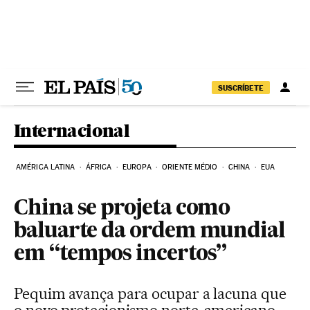
Pular para o conteúdo
SUSCRÍBETE
Internacional
AMÉRICA LATINA
ÁFRICA
EUROPA
ORIENTE MÉDIO
CHINA
EUA
China se projeta como
baluarte da ordem mundial
em “tempos incertos”
Pequim avança para ocupar a lacuna que