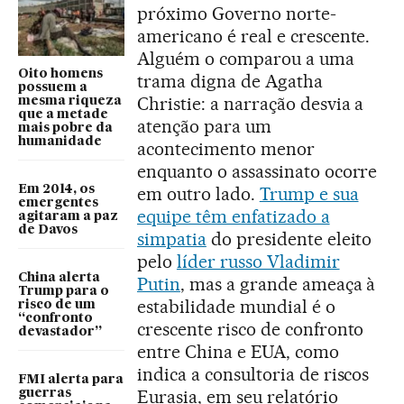
próximo Governo norte-
americano é real e crescente.
Alguém o comparou a uma
Oito homens
trama digna de Agatha
possuem a
Christie: a narração desvia a
mesma riqueza
que a metade
atenção para um
mais pobre da
humanidade
acontecimento menor
enquanto o assassinato ocorre
Em 2014, os
em outro lado.
Trump e sua
emergentes
equipe têm enfatizado a
agitaram a paz
de Davos
simpatia
do presidente eleito
pelo
líder russo Vladimir
China alerta
Putin
, mas a grande ameaça à
Trump para o
estabilidade mundial é o
risco de um
“confronto
crescente risco de confronto
devastador”
entre China e EUA, como
indica a consultoria de riscos
FMI alerta para
Eurasia, em seu relatório
guerras