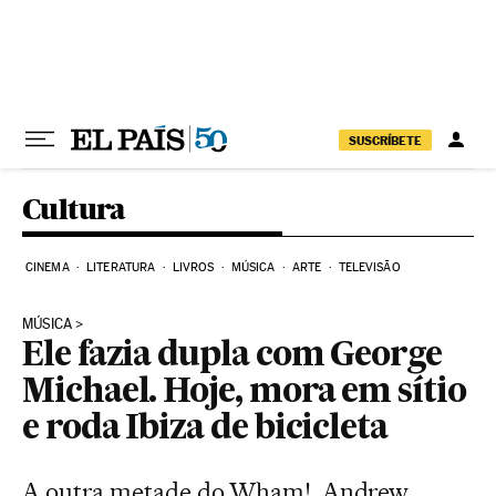
Pular para o conteúdo
SUSCRÍBETE
Cultura
CINEMA
LITERATURA
LIVROS
MÚSICA
ARTE
TELEVISÃO
MÚSICA
Ele fazia dupla com George
Michael. Hoje, mora em sítio
e roda Ibiza de bicicleta
A outra metade do Wham!, Andrew