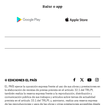
Baixe o app
©
EDICIONES EL PAÍS
EL PAÍS BRASIL EN
EL PAÍS BRASI
EL PAÍS B
EL PA
EL PAÍS ejerce la oposición expresa frente al uso de sus obras y prestaciones en
la elaboración de revistas de prensa prevista en el artículo 32.1 del TRLPI;
también realiza la reserva expresa frente a la reproducción, distribución y
comunicación pública de sus trabajos y artículos sobre temas de actualidad
prevista en el artículo 33.1 del TRLPI; y, asimismo, realiza una reserva expresa
de las reproducciones y usos de las obras y otras prestaciones accesibles desde