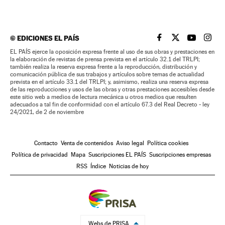
©
EDICIONES EL PAÍS
EL PAÍS BRASIL EN
EL PAÍS BRASI
EL PAÍS B
EL PA
EL PAÍS ejerce la oposición expresa frente al uso de sus obras y prestaciones en
la elaboración de revistas de prensa prevista en el artículo 32.1 del TRLPI;
también realiza la reserva expresa frente a la reproducción, distribución y
comunicación pública de sus trabajos y artículos sobre temas de actualidad
prevista en el artículo 33.1 del TRLPI; y, asimismo, realiza una reserva expresa
de las reproducciones y usos de las obras y otras prestaciones accesibles desde
este sitio web a medios de lectura mecánica u otros medios que resulten
adecuados a tal fin de conformidad con el artículo 67.3 del Real Decreto - ley
24/2021, de 2 de noviembre
Contacto
Venta de contenidos
Aviso legal
Política cookies
Política de privacidad
Mapa
Suscripciones EL PAÍS
Suscripciones empresas
RSS
Índice
Noticias de hoy
Webs de PRISA