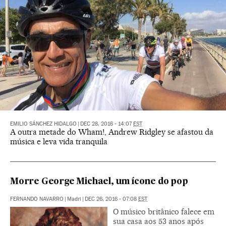
EMILIO SÁNCHEZ HIDALGO
|
DEC 28, 2016 - 14:07
EST
A outra metade do Wham!, Andrew Ridgley se afastou da
música e leva vida tranquila
Morre George Michael, um ícone do pop
FERNANDO NAVARRO
|
Madri
|
DEC 26, 2016 - 07:08
EST
O músico britânico falece em
sua casa aos 53 anos após