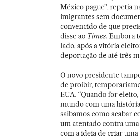
México pague”, repetia 
imigrantes sem document
convencido de que preci
disse ao
Times
. Embora 
lado, após a vitória elei
deportação de até três 
O novo presidente tampou
de proibir, temporariam
EUA. “Quando for eleito,
mundo com uma história c
saibamos como acabar co
um atentado contra uma 
com a ideia de criar um