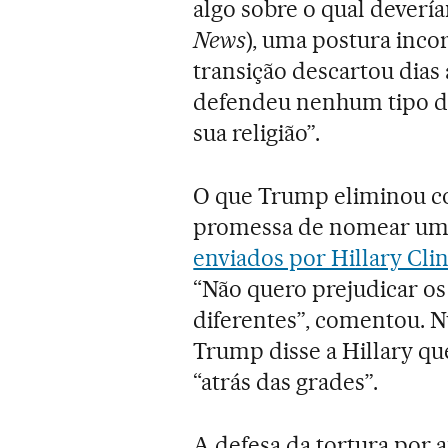
algo sobre o qual deverí
News
), uma postura inco
transição descartou dias 
defendeu nenhum tipo de
sua religião”.
O que Trump eliminou c
promessa de nomear um 
enviados por Hillary Cli
“Não quero prejudicar os 
diferentes”, comentou. 
Trump disse a Hillary que,
“atrás das grades”.
A defesa da tortura por 