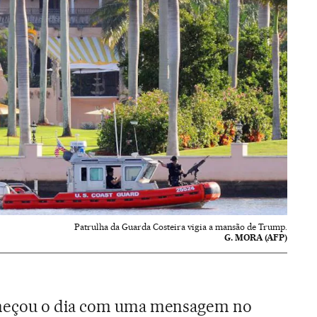
Patrulha da Guarda Costeira vigia a mansão de Trump.
G. MORA (AFP)
meçou o dia com uma mensagem no