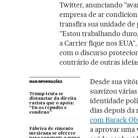
Twitter, anunciando “ava
empresa de ar condiciona
transfira sua unidade de
“Estou trabalhando duro,
a Carrier fique nos EUA
com o discurso protecio
contrário de outras idei
Desde sua vitó
MAIS INFORMAÇÕES
suavizou várias
Trump tenta se
distanciar da direita
identidade polí
racista que o apoia:
“Eu os repudio e
dias depois da 
condeno”
com Barack O
a aprovar uma v
Fábrica de cimento
mexicana se oferece