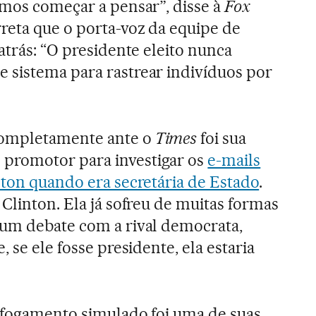
amos começar a pensar”, disse à
Fox
rreta que o porta-voz da equipe de
atrás: “O presidente eleito nunca
 sistema para rastrear indivíduos por
ompletamente ante o
Times
foi sua
promotor para investigar os
e-mails
nton quando era secretária de Estado
.
Clinton. Ela já sofreu de muitas formas
Num debate com a rival democrata,
 se ele fosse presidente, ela estaria
afogamento simulado foi uma de suas