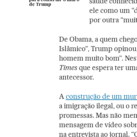
saúde conheci
para construir o muro
de Trump
ele como um “de
por outra “mui
De Obama, a quem chego
Islâmico”, Trump opinou,
homem muito bom”. Nest
Times
que espera ter uma
antecessor.
A
construção de um muro
a imigração ilegal, ou o r
promessas. Mas não men
mensagem de vídeo sobre
na entrevista ao jornal. 