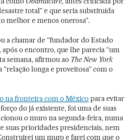
da como
Obamacare
, antes criticada por
sastre total” e que seria substituída
to melhor e menos onerosa”.
u a chamar de “fundador do Estado
 após o encontro, que lhe parecia “um
a semana, afirmou ao
The New York
 “relação longa e proveitosa” com o
 na fronteira com o México
para evitar
eforço do já existente, foi uma de suas
cionou o muro na segunda-feira, numa
 suas prioridades presidenciais, nem
“Construirei um muro e farei com que o