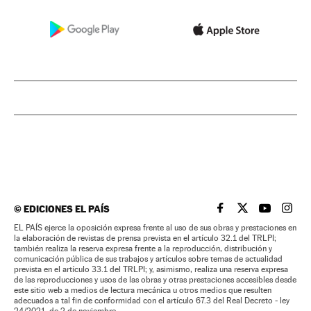
©
EDICIONES EL PAÍS
EL PAÍS BRASIL EN
EL PAÍS BRASI
EL PAÍS B
EL PA
EL PAÍS ejerce la oposición expresa frente al uso de sus obras y prestaciones en
la elaboración de revistas de prensa prevista en el artículo 32.1 del TRLPI;
también realiza la reserva expresa frente a la reproducción, distribución y
comunicación pública de sus trabajos y artículos sobre temas de actualidad
prevista en el artículo 33.1 del TRLPI; y, asimismo, realiza una reserva expresa
de las reproducciones y usos de las obras y otras prestaciones accesibles desde
este sitio web a medios de lectura mecánica u otros medios que resulten
adecuados a tal fin de conformidad con el artículo 67.3 del Real Decreto - ley
24/2021, de 2 de noviembre