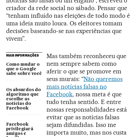
notícias são falsas ou um engano”, escreveu o
criador da rede social no sábado. Pensar que
“tenham influído nas eleições de todo modo é
uma ideia muito louca. Os eleitores tomam
decisões baseando-se nas experiências que
vivem”.
Mas também reconheceu que
MAIS INFORMAÇÕES
nem sempre sabem como
Como mudar o
que o Google
aferir o que se promove em
sabe sobre você
seus murais: “
Não queremos
mais notícias falsas no
Os absurdos do
Facebook
, nossa meta é que
algoritmo que
escolhe as
tudo tenha sentido. E entre
notícias do
nossas responsabilidades está
Facebook
evitar que as notícias falsas
sejam difundidas. Isso me
Facebook
privilegiará
importa muito, mas nos custa
amigos e