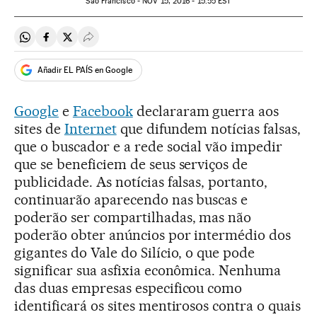
São Francisco -
NOV
15, 2016 - 15:55
EST
Compartir en Whatsapp
Compartir en Facebook
Compartir en Twitter
Desplegar Redes Sociales
Añadir EL PAÍS en Google
Google
e
Facebook
declararam guerra aos
sites de
Internet
que difundem notícias falsas,
que o buscador e a rede social vão impedir
que se beneficiem de seus serviços de
publicidade. As notícias falsas, portanto,
continuarão aparecendo nas buscas e
poderão ser compartilhadas, mas não
poderão obter anúncios por intermédio dos
gigantes do Vale do Silício, o que pode
significar sua asfixia econômica. Nenhuma
das duas empresas especificou como
identificará os sites mentirosos contra o quais