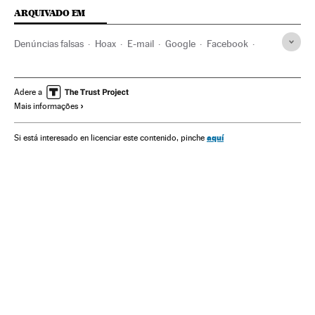
ARQUIVADO EM
Denúncias falsas
Hoax
E-mail
Google
Facebook
Motores pesquisa
Alphabet
Redes sociais
Empresas
Delitos
Economia
Justiça
Fake news
Internet
Adere a
Mais informações
Telecomunicações
Comunicações
Fake news
Manipulação informativa
Meios comunicação
aquí
Si está interesado en licenciar este contenido, pinche
Comunicação