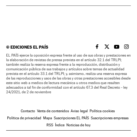
©
EDICIONES EL PAÍS
EL PAÍS BRASIL EN
EL PAÍS BRASI
EL PAÍS B
EL PA
EL PAÍS ejerce la oposición expresa frente al uso de sus obras y prestaciones en
la elaboración de revistas de prensa prevista en el artículo 32.1 del TRLPI;
también realiza la reserva expresa frente a la reproducción, distribución y
comunicación pública de sus trabajos y artículos sobre temas de actualidad
prevista en el artículo 33.1 del TRLPI; y, asimismo, realiza una reserva expresa
de las reproducciones y usos de las obras y otras prestaciones accesibles desde
este sitio web a medios de lectura mecánica u otros medios que resulten
adecuados a tal fin de conformidad con el artículo 67.3 del Real Decreto - ley
24/2021, de 2 de noviembre
Contacto
Venta de contenidos
Aviso legal
Política cookies
Política de privacidad
Mapa
Suscripciones EL PAÍS
Suscripciones empresas
RSS
Índice
Noticias de hoy