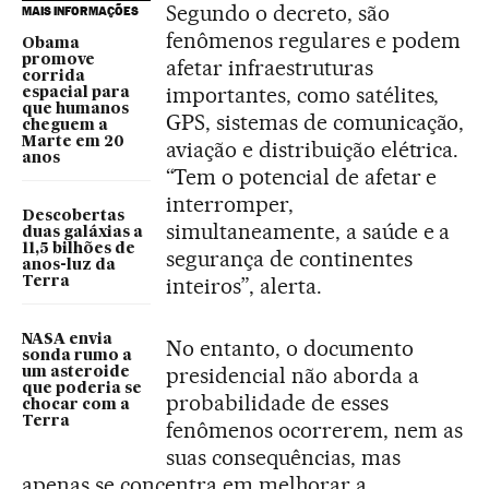
Segundo o decreto, são
MAIS INFORMAÇÕES
fenômenos regulares e podem
Obama
promove
afetar infraestruturas
corrida
importantes, como satélites,
espacial para
que humanos
GPS, sistemas de comunicação,
cheguem a
Marte em 20
aviação e distribuição elétrica.
anos
“Tem o potencial de afetar e
interromper,
Descobertas
simultaneamente, a saúde e a
duas galáxias a
11,5 bilhões de
segurança de continentes
anos-luz da
inteiros”, alerta.
Terra
NASA envia
No entanto, o documento
sonda rumo a
presidencial não aborda a
um asteroide
que poderia se
probabilidade de esses
chocar com a
Terra
fenômenos ocorrerem, nem as
suas consequências, mas
apenas se concentra em melhorar a