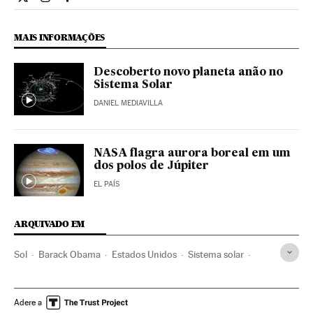
Ciencia El País Brasil en Twitter
Ciencia El País Brasil en Instagram
Ciencia El País Brasil en Facebook
MAIS INFORMAÇÕES
Descoberto novo planeta anão no
Sistema Solar
DANIEL MEDIAVILLA
NASA flagra aurora boreal em um
dos polos de Júpiter
EL PAÍS
ARQUIVADO EM
Sol
Barack Obama
Estados Unidos
Sistema solar
América do Norte
Universo
Astronomia
América
Ciência
Adere a