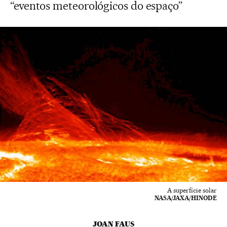
“eventos meteorológicos do espaço”
A superfície solar
NASA/JAXA/HINODE
JOAN FAUS