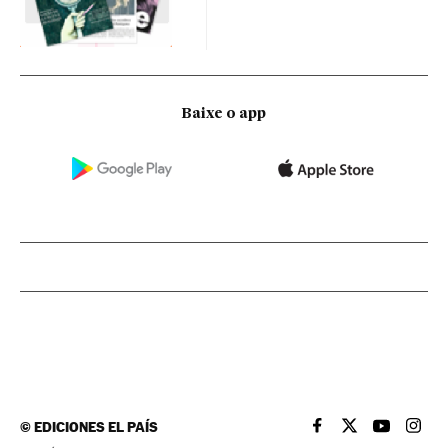
Baixe o app
©
EDICIONES EL PAÍS
EL PAÍS BRASIL EN
EL PAÍS BRASI
EL PAÍS B
EL PA