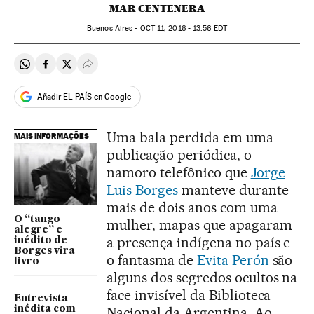
MAR CENTENERA
Buenos Aires -
OCT
11, 2016 - 13:56
EDT
Compartir en Whatsapp
Compartir en Facebook
Compartir en Twitter
Desplegar Redes Sociales
Añadir EL PAÍS en Google
Uma bala perdida em uma
MAIS INFORMAÇÕES
publicação periódica, o
namoro telefônico que
Jorge
Luis Borges
manteve durante
mais de dois anos com uma
O “tango
mulher, mapas que apagaram
alegre” e
a presença indígena no país e
inédito de
Borges vira
o fantasma de
Evita Perón
são
livro
alguns dos segredos ocultos na
face invisível da Biblioteca
Entrevista
inédita com
Nacional da Argentina. Ao