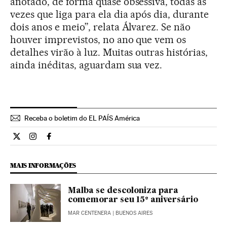
anotado, de forma quase obsessiva, todas as
vezes que liga para ela dia após dia, durante
dois anos e meio”, relata Álvarez. Se não
houver imprevistos, no ano que vem os
detalhes virão à luz. Muitas outras histórias,
ainda inéditas, aguardam sua vez.
Receba o boletim do EL PAÍS América
Cultura El País Brasil en Twitter
Cultura El País Brasil en Instagram
Cultura El País Brasil en Facebook
MAIS INFORMAÇÕES
Malba se descoloniza para
comemorar seu 15º aniversário
MAR CENTENERA
| BUENOS AIRES