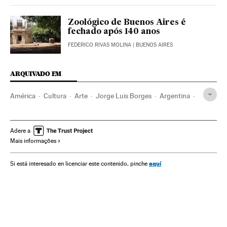
Zoológico de Buenos Aires é
fechado após 140 anos
FEDERICO RIVAS MOLINA
| BUENOS AIRES
ARQUIVADO EM
América
Cultura
Arte
Jorge Luis Borges
Argentina
Restauro patrimônio
Proteção patrimônio
Bibliotecas
Serviços informação
Patrimônio cultural
Adere a
Mais informações
América do Sul
América Latina
aquí
Si está interesado en licenciar este contenido, pinche