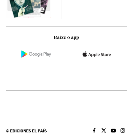
Baixe o app
©
EDICIONES EL PAÍS
EL PAÍS BRASIL EN
EL PAÍS BRASI
EL PAÍS B
EL PA