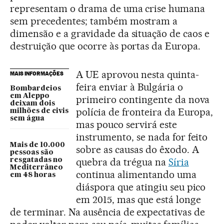
representam o drama de uma crise humana
sem precedentes; também mostram a
dimensão e a gravidade da situação de caos e
destruição que ocorre às portas da Europa.
A UE aprovou nesta quinta-
MAIS INFORMAÇÕES
feira enviar à Bulgária o
Bombardeios
em Aleppo
primeiro contingente da nova
deixam dois
polícia de fronteira da Europa,
milhões de civis
sem água
mas pouco servirá este
instrumento, se nada for feito
Mais de 10.000
sobre as causas do êxodo. A
pessoas são
quebra da trégua na
Síria
resgatadas no
Mediterrâneo
continua alimentando uma
em 48 horas
diáspora que atingiu seu pico
em 2015, mas que está longe
de terminar. Na ausência de expectativas de