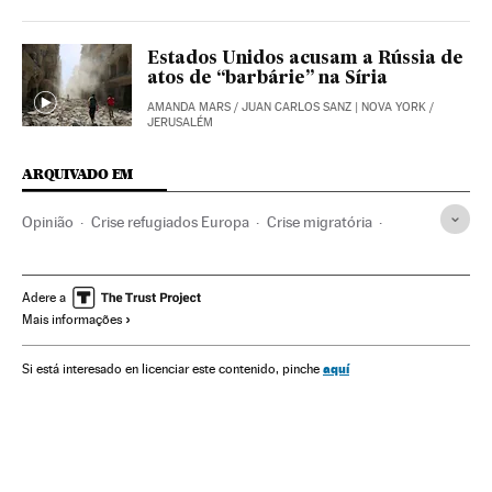
Estados Unidos acusam a Rússia de
atos de “barbárie” na Síria
AMANDA MARS
/
JUAN CARLOS SANZ
| NOVA YORK /
JERUSALÉM
ARQUIVADO EM
Opinião
Crise refugiados Europa
Crise migratória
Crise humanitária
Refugiados
Imigração irregular
Fronteiras
Política exterior
União Europeia
Adere a
Mais informações
Organizações internacionais
aquí
Si está interesado en licenciar este contenido, pinche