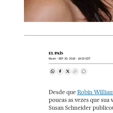
EL PAÍS
Madri -
SEP
30, 2016 - 19:20
EDT
Compartir en Whatsapp
Compartir en Facebook
Compartir en Twitter
Desplegar Redes Soci
Comentários
Desde que
Robin Willia
poucas as vezes que sua v
Susan Schneider publico