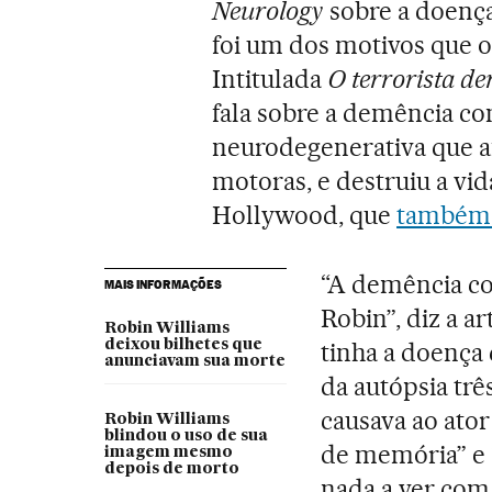
Neurology
sobre a doença 
foi um dos motivos que o
Intitulada
O terrorista d
fala sobre a demência c
neurodegenerativa que af
motoras, e destruiu a vi
Hollywood, que
também 
“A demência c
MAIS INFORMAÇÕES
Robin”, diz a a
Robin Williams
deixou bilhetes que
tinha a doença
anunciavam sua morte
da autópsia tr
causava ao ator
Robin Williams
blindou o uso de sua
de memória” e 
imagem mesmo
depois de morto
nada a ver com 