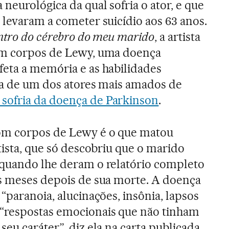
neurológica da qual sofria o ator, e que
 levaram a cometer suicídio aos 63 anos.
entro do cérebro do meu marido
, a artista
om corpos de Lewy, uma doença
eta a memória e as habilidades
da de um dos atores mais amados de
sofria da doença de Parkinson
.
om corpos de Lewy é o que matou
rtista, que só descobriu que o marido
 quando lhe deram o relatório completo
ês meses depois de sua morte. A doença
 “paranoia, alucinações, insônia, lapsos
“respostas emocionais que não tinham
seu caráter”, diz ela na carta publicada