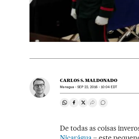
CARLOS S. MALDONADO
Managua -
SEP
22, 2016 - 10:04
EDT
Compartir en Whatsapp
Compartir en Facebook
Compartir en Twitter
Desplegar Redes Soci
Comentários
De todas as coisas inver
Nicarágua
– este pequen