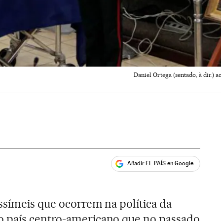
Daniel Ortega (sentado, à dir.)
Añadir EL PAÍS en Google
ales
ossímeis que ocorrem na política da
o país centro-americano que no passado