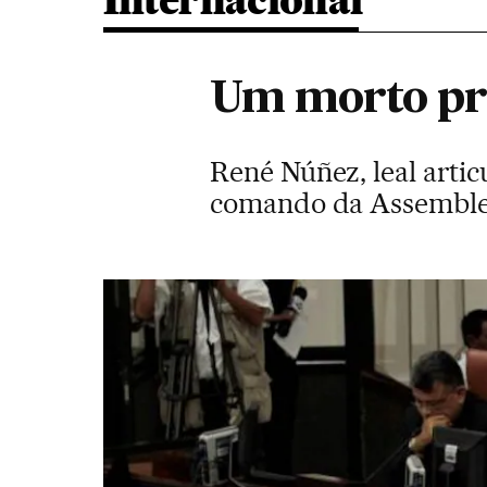
Internacional
Um morto pre
René Núñez, leal arti
comando da Assemblei