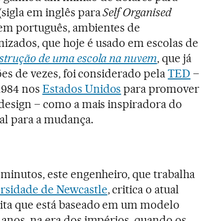
(sigla em inglês para
Self Organised
 em português, ambientes de
izados, que hoje é usado em escolas de
strução de uma escola na nuvem
, que já
hões de vezes, foi considerado pela
TED
–
1984 nos
Estados Unidos
para promover
 design – como a mais inspiradora do
al para a mudança.
 minutos, este engenheiro, que trabalha
rsidade de Newcastle
, critica o atual
dita que está baseado em um modelo
 anos, na era dos impérios, quando os