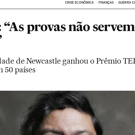
CRISE ECONÔMICA
FINANÇAS
GUERRA C
: “As provas não servem
”
idade de Newcastle ganhou o Prêmio TE
m 50 países