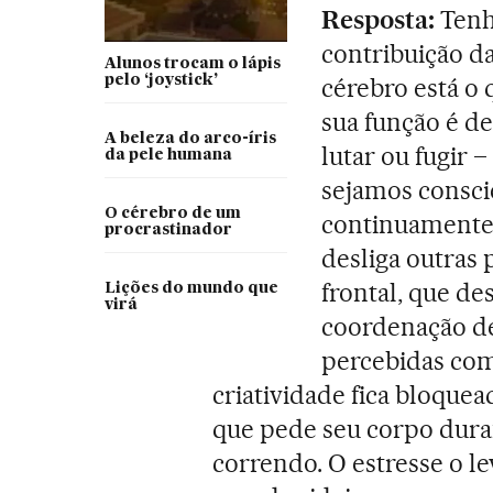
Resposta:
Tenho
contribuição d
Alunos trocam o lápis
pelo ‘joystick’
cérebro está o
sua função é d
A beleza do arco-íris
lutar ou fugir 
da pele humana
sejamos consci
O cérebro de um
continuamente
procrastinador
desliga outras 
frontal, que d
Lições do mundo que
virá
coordenação de
percebidas com
criatividade fica bloque
que pede seu corpo duran
correndo. O estresse o l