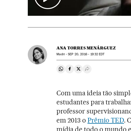
ANA TORRES MENÁRGUEZ
Madri -
SEP
20, 2016 - 19:32
EDT
Compartir en Whatsapp
Compartir en Facebook
Compartir en Twitter
Desplegar Redes Soci
Com uma ideia tão simpl
estudantes para trabal
professor supervisionand
em 2013 o
Prêmio TED
. 
mídia de todo o mundo e